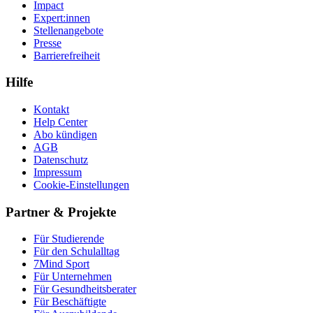
Impact
Expert:innen
Stellenangebote
Presse
Barrierefreiheit
Hilfe
Kontakt
Help Center
Abo kündigen
AGB
Datenschutz
Impressum
Cookie-Einstellungen
Partner & Projekte
Für Stu­die­rende
Für den Schulalltag
7Mind Sport
Für Unter­neh­men
Für Gesund­heits­be­ra­ter
Für Beschäftigte