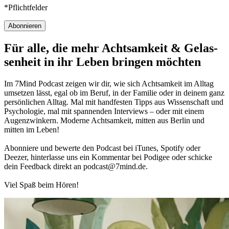
*Pflichtfelder
Abonnieren
Für alle, die mehr Acht­sam­keit & Gelas­
sen­heit in ihr Leben brin­gen möch­ten
Im 7Mind Pod­cast zeigen wir dir, wie sich Acht­sam­keit im Alltag
umset­zen lässt, egal ob im Beruf, in der Fami­lie oder in deinem ganz
per­sön­li­chen Alltag. Mal mit hand­fes­ten Tipps aus Wis­sen­schaft und
Psy­cho­lo­gie, mal mit spannenden Interviews – oder mit einem
Augen­zwin­kern. Moderne Acht­sam­keit, mitten aus Berlin und
mitten im Leben!
Abon­niere und bewerte den Pod­cast bei iTunes, Spo­tify oder
Deezer, hin­ter­lasse uns ein Kom­men­tar bei Podigee oder schi­cke
dein Feed­back direkt an podcast@​7​mind.​de.
Viel Spaß beim Hören!