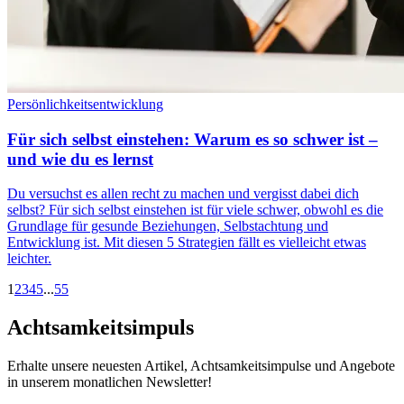
Persönlichkeitsentwicklung
Für sich selbst einstehen: Warum es so schwer ist –
und wie du es lernst
Du versuchst es allen recht zu machen und vergisst dabei dich
selbst? Für sich selbst einstehen ist für viele schwer, obwohl es die
Grundlage für gesunde Beziehungen, Selbstachtung und
Entwicklung ist. Mit diesen 5 Strategien fällt es vielleicht etwas
leichter.
1
2
3
4
5
...
55
Achtsamkeitsimpuls
Erhalte unsere neuesten Artikel, Achtsamkeitsimpulse und Angebote
in unserem monatlichen Newsletter!