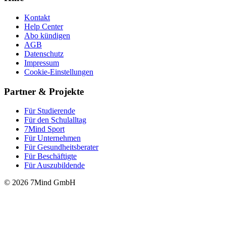
Kontakt
Help Center
Abo kündigen
AGB
Datenschutz
Impressum
Cookie-Einstellungen
Partner & Projekte
Für Stu­die­rende
Für den Schulalltag
7Mind Sport
Für Unter­neh­men
Für Gesund­heits­be­ra­ter
Für Beschäftigte
Für Auszubildende
© 2026 7Mind GmbH