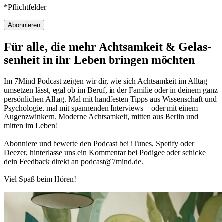
*Pflichtfelder
Abonnieren
Für alle, die mehr Acht­sam­keit & Gelas­
sen­heit in ihr Leben brin­gen möch­ten
Im 7Mind Pod­cast zeigen wir dir, wie sich Acht­sam­keit im Alltag
umset­zen lässt, egal ob im Beruf, in der Fami­lie oder in deinem ganz
per­sön­li­chen Alltag. Mal mit hand­fes­ten Tipps aus Wis­sen­schaft und
Psy­cho­lo­gie, mal mit spannenden Interviews – oder mit einem
Augen­zwin­kern. Moderne Acht­sam­keit, mitten aus Berlin und
mitten im Leben!
Abon­niere und bewerte den Pod­cast bei iTunes, Spo­tify oder
Deezer, hin­ter­lasse uns ein Kom­men­tar bei Podigee oder schi­cke
dein Feed­back direkt an podcast@​7​mind.​de.
Viel Spaß beim Hören!