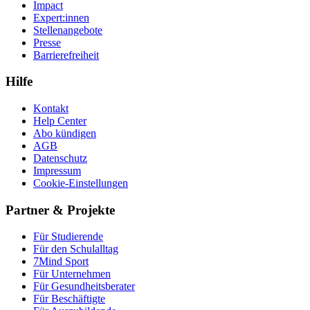
Impact
Expert:innen
Stellenangebote
Presse
Barrierefreiheit
Hilfe
Kontakt
Help Center
Abo kündigen
AGB
Datenschutz
Impressum
Cookie-Einstellungen
Partner & Projekte
Für Stu­die­rende
Für den Schulalltag
7Mind Sport
Für Unter­neh­men
Für Gesund­heits­be­ra­ter
Für Beschäftigte