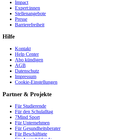
Impact
Expert:innen
Stellenangebote
Presse
Barrierefreiheit
Hilfe
Kontakt
Help Center
Abo kündigen
AGB
Datenschutz
Impressum
Cookie-Einstellungen
Partner & Projekte
Für Stu­die­rende
Für den Schulalltag
7Mind Sport
Für Unter­neh­men
Für Gesund­heits­be­ra­ter
Für Beschäftigte