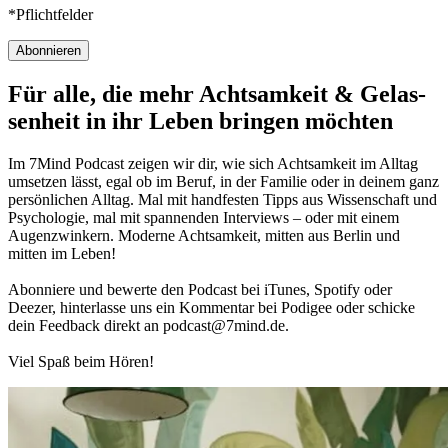
*Pflichtfelder
Abonnieren
Für alle, die mehr Acht­sam­keit & Gelas­
sen­heit in ihr Leben brin­gen möch­ten
Im 7Mind Pod­cast zeigen wir dir, wie sich Acht­sam­keit im Alltag
umset­zen lässt, egal ob im Beruf, in der Fami­lie oder in deinem ganz
per­sön­li­chen Alltag. Mal mit hand­fes­ten Tipps aus Wis­sen­schaft und
Psy­cho­lo­gie, mal mit spannenden Interviews – oder mit einem
Augen­zwin­kern. Moderne Acht­sam­keit, mitten aus Berlin und
mitten im Leben!
Abon­niere und bewerte den Pod­cast bei iTunes, Spo­tify oder
Deezer, hin­ter­lasse uns ein Kom­men­tar bei Podigee oder schi­cke
dein Feed­back direkt an podcast@​7​mind.​de.
Viel Spaß beim Hören!