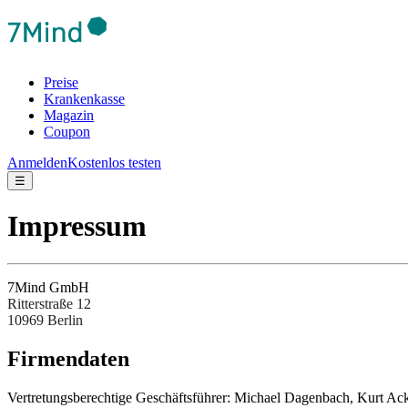
Preise
Krankenkasse
Magazin
Coupon
Anmelden
Kostenlos testen
☰
Impressum
7Mind GmbH
Ritterstraße 12
10969 Berlin
Fir­men­da­ten
Ver­tre­tungs­be­rech­tige Ges­chäftsfüh­rer: Michael Dagenbach, Kurt 