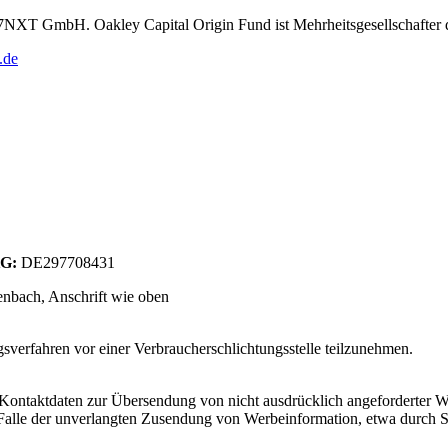
r 7NXT GmbH. Oakley Capital Origin Fund ist Mehrheitsgesellschafte
.de
tG:
DE297708431
enbach
, Anschrift wie oben
­sver­fah­ren vor einer Ver­brau­cher­schlich­tungs­s­telle teil­zu­neh­men.
Kontaktdaten zur Übersendung von nicht ausdrücklich angeforderter W
 im Falle der unverlangten Zusendung von Werbeinformation, etwa durch 