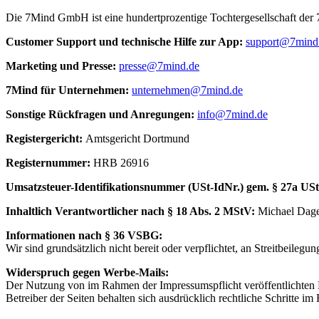
Die 7Mind GmbH ist eine hundertprozentige Tochtergesellschaft de
Cus­to­mer Sup­port und tech­nische Hilfe zur App:
support@7mind
Mar­ke­ting und Presse:
presse@7mind.de
7Mind für Unter­neh­men:
unternehmen@7mind.de
Sons­tige Rück­fra­gen und Anre­gun­gen:
info@7mind.de
Regis­ter­ge­richt:
Amts­ge­richt Dort­mund
Regis­ter­num­mer:
HRB 26916
Umsatzs­teuer-Iden­ti­fi­ka­tions­num­mer (USt-IdNr.) gem. § 27a US
Inhalt­lich Verant­wort­li­cher nach § 18 Abs. 2 MStV:
Michael Dag
Infor­ma­tio­nen nach § 36 VSBG:
Wir sind grund­sätz­lich nicht bereit oder verp­flich­tet, an Streit­bei­le­gung
Widerspruch gegen Werbe-Mails:
Der Nutzung von im Rahmen der Impressumspflicht veröffentlichten 
Betreiber der Seiten behalten sich ausdrücklich rechtliche Schritte