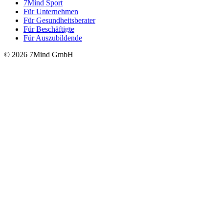
7Mind Sport
Für Unter­neh­men
Für Gesund­heits­be­ra­ter
Für Beschäftigte
Für Auszubildende
© 2026 7Mind GmbH