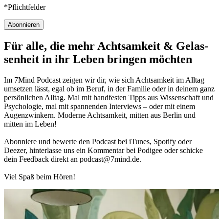
*Pflichtfelder
Abonnieren
Für alle, die mehr Acht­sam­keit & Gelas­
sen­heit in ihr Leben brin­gen möch­ten
Im 7Mind Pod­cast zeigen wir dir, wie sich Acht­sam­keit im Alltag
umset­zen lässt, egal ob im Beruf, in der Fami­lie oder in deinem ganz
per­sön­li­chen Alltag. Mal mit hand­fes­ten Tipps aus Wis­sen­schaft und
Psy­cho­lo­gie, mal mit spannenden Interviews – oder mit einem
Augen­zwin­kern. Moderne Acht­sam­keit, mitten aus Berlin und
mitten im Leben!
Abon­niere und bewerte den Pod­cast bei iTunes, Spo­tify oder
Deezer, hin­ter­lasse uns ein Kom­men­tar bei Podigee oder schi­cke
dein Feed­back direkt an podcast@​7​mind.​de.
Viel Spaß beim Hören!