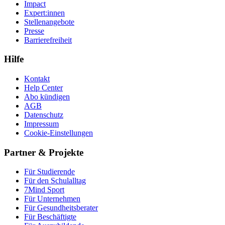
Impact
Expert:innen
Stellenangebote
Presse
Barrierefreiheit
Hilfe
Kontakt
Help Center
Abo kündigen
AGB
Datenschutz
Impressum
Cookie-Einstellungen
Partner & Projekte
Für Stu­die­rende
Für den Schulalltag
7Mind Sport
Für Unter­neh­men
Für Gesund­heits­be­ra­ter
Für Beschäftigte