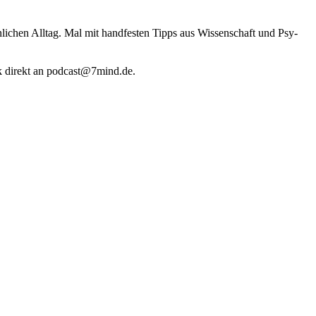
li­chen Alltag. Mal mit hand­fes­ten Tipps aus Wis­sen­schaft und Psy­
k direkt an podcast@​7​mind.​de.