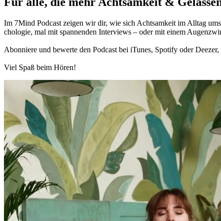
Für alle, die mehr Acht­sam­keit & Gelas­sen
Im 7Mind Pod­cast zeigen wir dir, wie sich Acht­sam­keit im Alltag umset
cho­lo­gie, mal mit spannenden Interviews – oder mit einem Augen­zwi
Abon­niere und bewerte den Pod­cast bei iTunes, Spo­tify oder Deezer, h
Viel Spaß beim Hören!