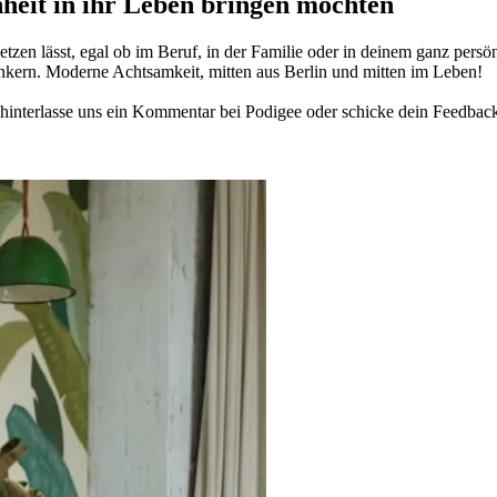
­heit in ihr Leben brin­gen möch­ten
­zen lässt, egal ob im Beruf, in der Fami­lie oder in deinem ganz per­sön­
n­kern. Moderne Acht­sam­keit, mitten aus Berlin und mitten im Leben!
in­ter­lasse uns ein Kom­men­tar bei Podigee oder schi­cke dein Feed­bac