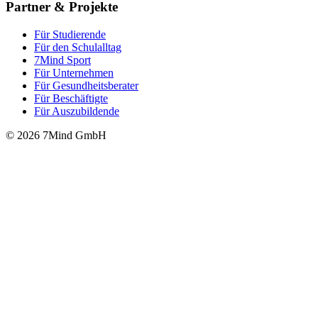
Partner & Projekte
Für Stu­die­rende
Für den Schulalltag
7Mind Sport
Für Unter­neh­men
Für Gesund­heits­be­ra­ter
Für Beschäftigte
Für Auszubildende
© 2026 7Mind GmbH