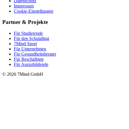
Datenschutz
Impressum
Cookie-Einstellungen
Partner & Projekte
Für Stu­die­rende
Für den Schulalltag
7Mind Sport
Für Unter­neh­men
Für Gesund­heits­be­ra­ter
Für Beschäftigte
Für Auszubildende
© 2026 7Mind GmbH