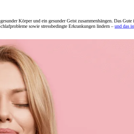
esun­der Körper und ein gesun­der Geist zusam­men­hän­gen. Das Gute ist: 
af­pro­ble­me sowie stress­be­ding­te Erkran­kun­gen lindern –
und das is