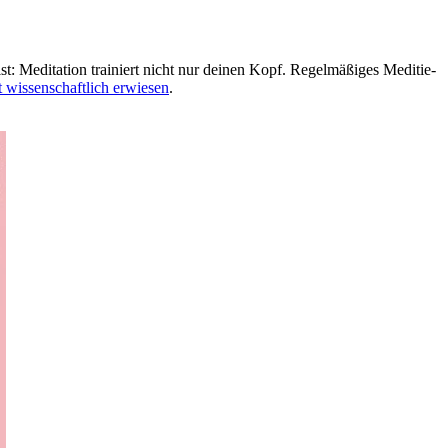
Medi­ta­tion trai­niert nicht nur deinen Kopf. Regel­mä­ßi­ges Medi­tie­
t wissenschaftlich erwiesen
.