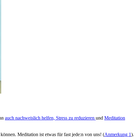
ann
auch nachweislich helfen, Stress zu redu­zie­ren
und
Meditation
en können. Meditation ist etwas für fast jede:n von uns! (
Anmerkung 1
).