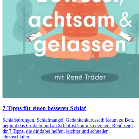
7 Tipps für einen besseren Schlaf
Schlafstörungen, Schlafmangel, Gedankenkarussell: Kaum zu Bett,
beginnt das Grübeln und an Schlaf ist kaum zu denken. René zeigt
dir 7 Tipps, die dir dabei helfen, leichter und schneller
einzuschlafen.