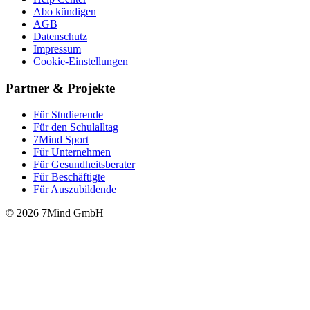
Abo kündigen
AGB
Datenschutz
Impressum
Cookie-Einstellungen
Partner & Projekte
Für Stu­die­rende
Für den Schulalltag
7Mind Sport
Für Unter­neh­men
Für Gesund­heits­be­ra­ter
Für Beschäftigte
Für Auszubildende
© 2026 7Mind GmbH