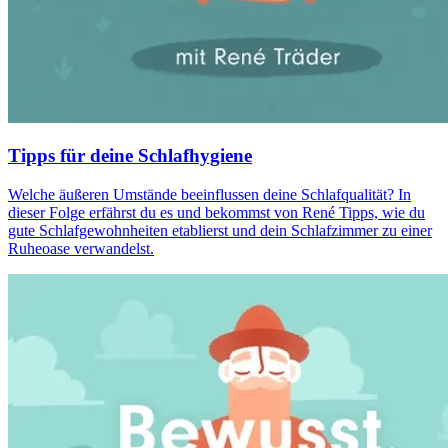
Tipps für deine Schlafhygiene
Welche äußeren Umstände beeinflussen deine Schlafqualität? In
dieser Folge erfährst du es und bekommst von René Tipps, wie du
gute Schlafgewohnheiten etablierst und dein Schlafzimmer zu einer
Ruheoase verwandelst.