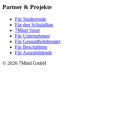
Partner & Projekte
Für Stu­die­rende
Für den Schulalltag
7Mind Sport
Für Unter­neh­men
Für Gesund­heits­be­ra­ter
Für Beschäftigte
Für Auszubildende
© 2026 7Mind GmbH