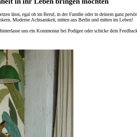
­heit in ihr Leben brin­gen möch­ten
­zen lässt, egal ob im Beruf, in der Fami­lie oder in deinem ganz per­sön­
n­kern. Moderne Acht­sam­keit, mitten aus Berlin und mitten im Leben!
in­ter­lasse uns ein Kom­men­tar bei Podigee oder schi­cke dein Feed­bac