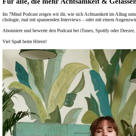
Für alle, die mehr Acht­sam­keit & Gelas­sen
Im 7Mind Pod­cast zeigen wir dir, wie sich Acht­sam­keit im Alltag umset
cho­lo­gie, mal mit spannenden Interviews – oder mit einem Augen­zwi
Abon­niere und bewerte den Pod­cast bei iTunes, Spo­tify oder Deezer, h
Viel Spaß beim Hören!