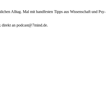
li­chen Alltag. Mal mit hand­fes­ten Tipps aus Wis­sen­schaft und Psy­
k direkt an podcast@​7​mind.​de.