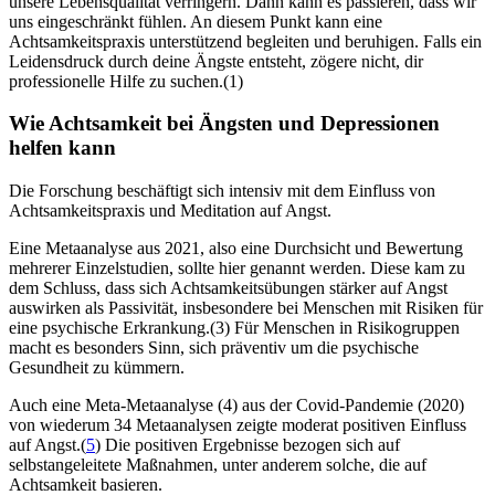
unsere Lebensqualität verringern. Dann kann es passieren, dass wir
uns eingeschränkt fühlen. An diesem Punkt kann eine
Achtsamkeitspraxis unterstützend begleiten und beruhigen. Falls ein
Leidensdruck durch deine Ängste entsteht, zögere nicht, dir
professionelle Hilfe zu suchen.(1)
Wie Achtsamkeit bei Ängsten und Depres­sio­nen
helfen kann
Die Forschung beschäftigt sich intensiv mit dem Einfluss von
Achtsamkeitspraxis und Meditation auf Angst.
Eine Metaanalyse aus 2021, also eine Durchsicht und Bewertung
mehrerer Einzelstudien, sollte hier genannt werden. Diese kam zu
dem Schluss, dass sich Achtsamkeitsübungen stärker auf Angst
auswirken als Passivität, insbesondere bei Menschen mit Risiken für
eine psychische Erkrankung.(3) Für Menschen in Risikogruppen
macht es besonders Sinn, sich präventiv um die psychische
Gesundheit zu kümmern.
Auch eine Meta-Metaanalyse (4) aus der Covid-Pandemie (2020)
von wiederum 34 Metaanalysen zeigte moderat positiven Einfluss
auf Angst.(
5
) Die positiven Ergebnisse bezogen sich auf
selbstangeleitete Maßnahmen, unter anderem solche, die auf
Achtsamkeit basieren.