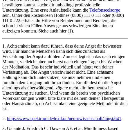
bewältigen kannst, suche dir unbedingt professionelle
Unterstützung. Eine erste Anlaufstelle kann die
Telefonseelsorge
sein. Unter den kostenlosen Hotlines (0800) 111 0 111 oder (0800)
111 0 222 erhältst du Hilfe von Beraterinnen und Beratern, die
schon in vielen Fällen Auswege aus schwierigen Situationen
aufzeigen konnten. Siehe auch hier (1).
1. Achtsamkeit kann dazu führen, dass deine Angst dir bewusster
wird. Für manche Menschen kann sich dies zunächst als
Verstärkung der Angst anfühlen. Zumeist legt sich das nach einigen
Minuten, vielleicht aber auch erst nach einigen Tagen bis Wochen
der Meditation. Das ist sehr individuell und hängt von deiner
Verfassung ab. Die Angst verschwindet nicht. Eine achtsame
Haltung kann dich unterstützen, sie anzunehmen und einen
funktionalen Umgang mit ihr zu finden. Empfindest du die Angst
allerdings als überwältigend, zögere nicht, dir therapeutische
Unterstützung zu suchen. Und wenn du bereits von psychischen
Vorerkrankungen weißt, bitte kläre mit deinem:deiner Therapeut:in
oder Hausärztin ab, ob Achtsamkeit eine geeignete Methode für dich
ist.
2.
https://www.spektrum.de/lexikon/neurowissenschaft/angst/641
3. Galante J, Friedrich C, Dawson AF, et al. Mindfulness-based