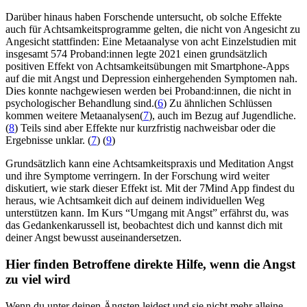
Darüber hinaus haben Forschende untersucht, ob solche Effekte
auch für Achtsamkeitsprogramme gelten, die nicht von Angesicht zu
Angesicht stattfinden: Eine Metaanalyse von acht Einzelstudien mit
insgesamt 574 Proband:innen legte 2021 einen grundsätzlich
positiven Effekt von Achtsamkeitsübungen mit Smartphone-Apps
auf die mit Angst und Depression einhergehenden Symptomen nah.
Dies konnte nachgewiesen werden bei Proband:innen, die nicht in
psychologischer Behandlung sind.(
6
) Zu ähnlichen Schlüssen
kommen weitere Metaanalysen(
7
), auch im Bezug auf Jugendliche.
(
8
) Teils sind aber Effekte nur kurzfristig nachweisbar oder die
Ergebnisse unklar. (
7
) (
9
)
Grundsätzlich kann eine Achtsamkeitspraxis und Meditation Angst
und ihre Symptome verringern. In der Forschung wird weiter
diskutiert, wie stark dieser Effekt ist. Mit der 7Mind App findest du
heraus, wie Achtsamkeit dich auf deinem individuellen Weg
unterstützen kann. Im Kurs “Umgang mit Angst” erfährst du, was
das Gedankenkarussell ist, beobachtest dich und kannst dich mit
deiner Angst bewusst auseinandersetzen.
Hier finden Betroffene direkte Hilfe, wenn die Angst
zu viel wird
Wenn du unter deinen Ängsten leidest und sie nicht mehr alleine