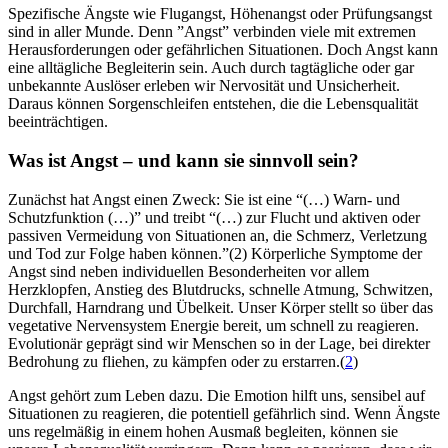
Spezifische Ängste wie Flugangst, Höhenangst oder Prüfungsangst
sind in aller Munde. Denn ”Angst” verbinden viele mit extremen
Herausforderungen oder gefährlichen Situationen. Doch Angst kann
eine alltägliche Begleiterin sein. Auch durch tagtägliche oder gar
unbekannte Auslöser erleben wir Nervosität und Unsicherheit.
Daraus können Sorgenschleifen entstehen, die die Lebensqualität
beeinträchtigen.
Was ist Angst – und kann sie sinnvoll sein?
Zunächst hat Angst einen Zweck: Sie ist eine “(…) Warn- und
Schutzfunktion (…)” und treibt “(…) zur Flucht und aktiven oder
passiven Vermeidung von Situationen an, die Schmerz, Verletzung
und Tod zur Folge haben können.”(2) Körperliche Symptome der
Angst sind neben individuellen Besonderheiten vor allem
Herzklopfen, Anstieg des Blutdrucks, schnelle Atmung, Schwitzen,
Durchfall, Harndrang und Übelkeit. Unser Körper stellt so über das
vegetative Nervensystem Energie bereit, um schnell zu reagieren.
Evolutionär geprägt sind wir Menschen so in der Lage, bei direkter
Bedrohung zu fliehen, zu kämpfen oder zu erstarren.(
2
)
Angst gehört zum Leben dazu. Die Emotion hilft uns, sensibel auf
Situationen zu reagieren, die potentiell gefährlich sind. Wenn Ängste
uns regelmäßig in einem hohen Ausmaß begleiten, können sie