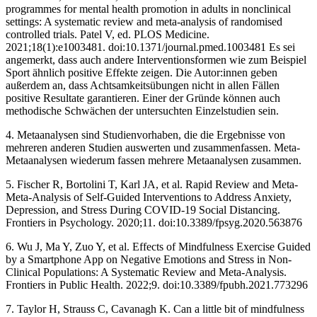
programmes for mental health promotion in adults in nonclinical
settings: A systematic review and meta-analysis of randomised
controlled trials. Patel V, ed. PLOS Medicine.
2021;18(1):e1003481. doi:10.1371/journal.pmed.1003481 Es sei
angemerkt, dass auch andere Interventionsformen wie zum Beispiel
Sport ähnlich positive Effekte zeigen. Die Autor:innen geben
außerdem an, dass Achtsamkeitsübungen nicht in allen Fällen
positive Resultate garantieren. Einer der Gründe können auch
methodische Schwächen der untersuchten Einzelstudien sein.
4. Metaanalysen sind Studienvorhaben, die die Ergebnisse von
mehreren anderen Studien auswerten und zusammenfassen. Meta-
Metaanalysen wiederum fassen mehrere Metaanalysen zusammen.
5. Fischer R, Bortolini T, Karl JA, et al. Rapid Review and Meta-
Meta-Analysis of Self-Guided Interventions to Address Anxiety,
Depression, and Stress During COVID-19 Social Distancing.
Frontiers in Psychology. 2020;11. doi:10.3389/fpsyg.2020.563876
6. Wu J, Ma Y, Zuo Y, et al. Effects of Mindfulness Exercise Guided
by a Smartphone App on Negative Emotions and Stress in Non-
Clinical Populations: A Systematic Review and Meta-Analysis.
Frontiers in Public Health. 2022;9. doi:10.3389/fpubh.2021.773296
7. Taylor H, Strauss C, Cavanagh K. Can a little bit of mindfulness