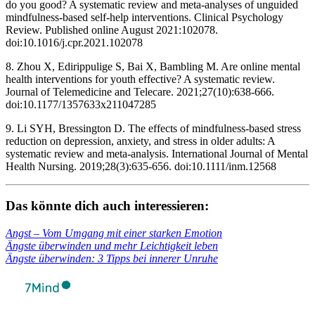
do you good? A systematic review and meta-analyses of unguided
mindfulness-based self-help interventions. Clinical Psychology
Review. Published online August 2021:102078.
doi:10.1016/j.cpr.2021.102078 ‌
8. Zhou X, Edirippulige S, Bai X, Bambling M. Are online mental
health interventions for youth effective? A systematic review.
Journal of Telemedicine and Telecare. 2021;27(10):638-666.
doi:10.1177/1357633x211047285 ‌
9. Li SYH, Bressington D. The effects of mindfulness‐based stress
reduction on depression, anxiety, and stress in older adults: A
systematic review and meta‐analysis. International Journal of Mental
Health Nursing. 2019;28(3):635-656. doi:10.1111/inm.12568
Das könnte dich auch inter­es­sie­ren:
Angst – Vom Umgang mit einer star­ken Emo­tion
Ängste über­win­den und mehr Leich­tig­keit leben
Ängste über­win­den: 3 Tipps bei inne­rer Unruhe