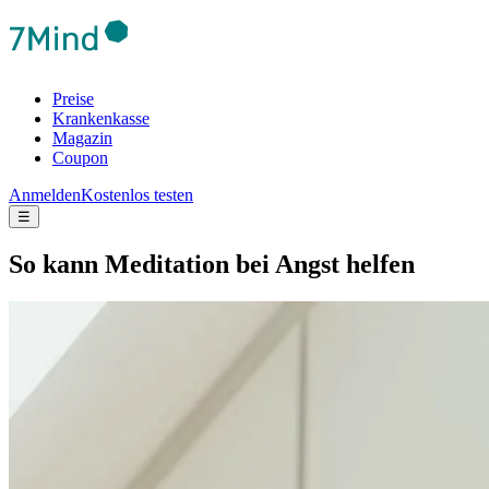
Preise
Krankenkasse
Magazin
Coupon
Anmelden
Kostenlos testen
☰
So kann Medi­ta­tion bei Angst helfen