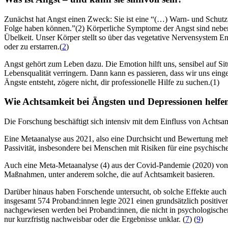
Zunächst hat Angst einen Zweck: Sie ist eine “(…) Warn- und Schutz
Folge haben können.”(2) Körperliche Symptome der Angst sind neben
Übelkeit. Unser Körper stellt so über das vegetative Nervensystem En
oder zu erstarren.(
2
)
Angst gehört zum Leben dazu. Die Emotion hilft uns, sensibel auf Sit
Lebensqualität verringern. Dann kann es passieren, dass wir uns eing
Ängste entsteht, zögere nicht, dir professionelle Hilfe zu suchen.(1)
Wie Achtsamkeit bei Ängsten und Depres­sio­nen helf
Die Forschung beschäftigt sich intensiv mit dem Einfluss von Achtsa
Eine Metaanalyse aus 2021, also eine Durchsicht und Bewertung mehre
Passivität, insbesondere bei Menschen mit Risiken für eine psychis
Auch eine Meta-Metaanalyse (4) aus der Covid-Pandemie (2020) von 
Maßnahmen, unter anderem solche, die auf Achtsamkeit basieren.
Darüber hinaus haben Forschende untersucht, ob solche Effekte auch 
insgesamt 574 Proband:innen legte 2021 einen grundsätzlich positi
nachgewiesen werden bei Proband:innen, die nicht in psychologische
nur kurzfristig nachweisbar oder die Ergebnisse unklar. (
7
) (
9
)