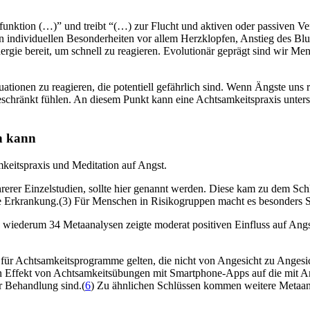
funktion (…)” und treibt “(…) zur Flucht und aktiven oder passiven V
 individuellen Besonderheiten vor allem Herzklopfen, Anstieg des Blu
ergie bereit, um schnell zu reagieren. Evolutionär geprägt sind wir Me
uationen zu reagieren, die potentiell gefährlich sind. Wenn Ängste un
eschränkt fühlen. An diesem Punkt kann eine Achtsamkeitspraxis unters
en kann
mkeitspraxis und Meditation auf Angst.
rer Einzelstudien, sollte hier genannt werden. Diese kam zu dem Schl
che Erkrankung.(3) Für Menschen in Risikogruppen macht es besonders 
wiederum 34 Metaanalysen zeigte moderat positiven Einfluss auf Angs
für Achtsamkeitsprogramme gelten, die nicht von Angesicht zu Angesich
ven Effekt von Achtsamkeitsübungen mit Smartphone-Apps auf die mit
r Behandlung sind.(
6
) Zu ähnlichen Schlüssen kommen weitere Metaan