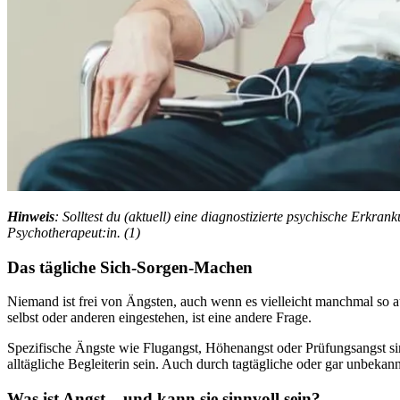
Hin­weis
: Solltest du (aktuell) eine diagnostizierte psychische Erkra
Psychotherapeut:in. (1)
Das täg­li­che Sich-Sorgen-Machen
Nie­mand ist frei von Ängs­ten, auch wenn es vielleicht manchmal s
selbst oder anderen eingestehen, ist eine andere Frage.
Spezifische Ängste wie Flugangst, Höhenangst oder Prüfungsangst si
alltägliche Begleiterin sein. Auch durch tagtägliche oder gar unbekan
Was ist Angst – und kann sie sinnvoll sein?