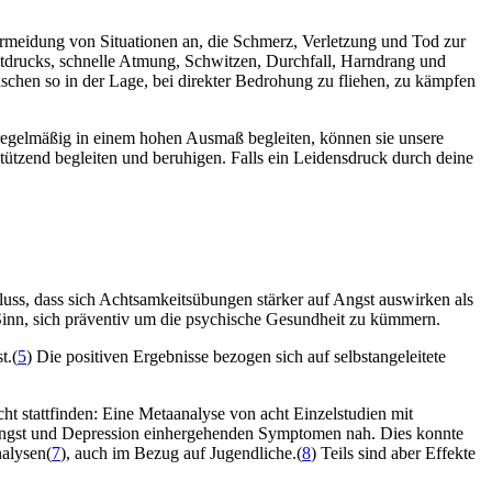
ermeidung von Situationen an, die Schmerz, Verletzung und Tod zur
tdrucks, schnelle Atmung, Schwitzen, Durchfall, Harndrang und
nschen so in der Lage, bei direkter Bedrohung zu fliehen, zu kämpfen
s regelmäßig in einem hohen Ausmaß begleiten, können sie unsere
tützend begleiten und beruhigen. Falls ein Leidensdruck durch deine
uss, dass sich Achtsamkeitsübungen stärker auf Angst auswirken als
Sinn, sich präventiv um die psychische Gesundheit zu kümmern.
t.(
5
) Die positiven Ergebnisse bezogen sich auf selbstangeleitete
t stattfinden: Eine Metaanalyse von acht Einzelstudien mit
 Angst und Depression einhergehenden Symptomen nah. Dies konnte
alysen(
7
), auch im Bezug auf Jugendliche.(
8
) Teils sind aber Effekte