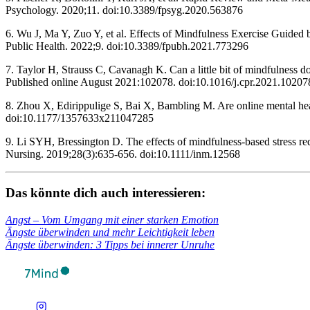
Psychology. 2020;11. doi:10.3389/fpsyg.2020.563876
6. Wu J, Ma Y, Zuo Y, et al. Effects of Mindfulness Exercise Guided
Public Health. 2022;9. doi:10.3389/fpubh.2021.773296
7. Taylor H, Strauss C, Cavanagh K. Can a little bit of mindfulness 
Published online August 2021:102078. doi:10.1016/j.cpr.2021.102078
8. Zhou X, Edirippulige S, Bai X, Bambling M. Are online mental heal
doi:10.1177/1357633x211047285 ‌
9. Li SYH, Bressington D. The effects of mindfulness‐based stress redu
Nursing. 2019;28(3):635-656. doi:10.1111/inm.12568
Das könnte dich auch inter­es­sie­ren:
Angst – Vom Umgang mit einer star­ken Emo­tion
Ängste über­win­den und mehr Leich­tig­keit leben
Ängste über­win­den: 3 Tipps bei inne­rer Unruhe