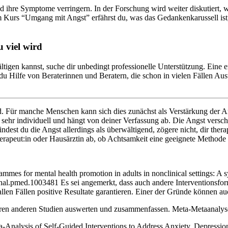
ihre Symptome verringern. In der Forschung wird weiter diskutiert, wie
 Kurs “Umgang mit Angst” erfährst du, was das Gedankenkarussell ist,
u viel wird
tigen kannst, suche dir unbedingt professionelle Unterstützung. Eine e
 du Hilfe von Beraterinnen und Beratern, die schon in vielen Fällen A
. Für manche Menschen kann sich dies zunächst als Verstärkung der Ang
 sehr individuell und hängt von deiner Verfassung ab. Die Angst versch
est du die Angst allerdings als überwältigend, zögere nicht, dir ther
rapeut:in oder Hausärztin ab, ob Achtsamkeit eine geeignete Methode f
mmes for mental health promotion in adults in nonclinical settings: A s
al.pmed.1003481 Es sei angemerkt, dass auch andere Interventionsform
len Fällen positive Resultate garantieren. Einer der Gründe können a
reren anderen Studien auswerten und zusammenfassen. Meta-Metaanal
ta-Analysis of Self-Guided Interventions to Address Anxiety, Depressi