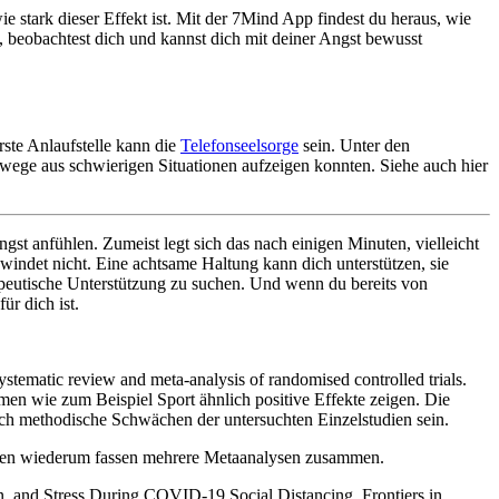
 stark dieser Effekt ist. Mit der 7Mind App findest du heraus, wie
 beobachtest dich und kannst dich mit deiner Angst bewusst
rste Anlaufstelle kann die
Telefonseelsorge
sein. Unter den
uswege aus schwierigen Situationen aufzeigen konnten. Siehe auch hier
st anfühlen. Zumeist legt sich das nach einigen Minuten, vielleicht
windet nicht. Eine achtsame Haltung kann dich unterstützen, sie
apeutische Unterstützung zu suchen. Und wenn du bereits von
ür dich ist.
ystematic review and meta-analysis of randomised controlled trials.
en wie zum Beispiel Sport ähnlich positive Effekte zeigen. Die
uch methodische Schwächen der untersuchten Einzelstudien sein.
ysen wiederum fassen mehrere Metaanalysen zusammen.
on, and Stress During COVID-19 Social Distancing. Frontiers in