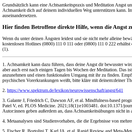
Grundsätzlich kann eine Achtsamkeitspraxis und Meditation Angst und 
Achtsamkeit dich auf deinem individuellen Weg unterstützen kann. Im
auseinandersetzen.
Hier finden Betroffene direkte Hilfe, wenn die Angst z
Wenn du unter deinen Ängsten leidest und sie nicht mehr alleine bewäl
kostenlosen Hotlines (0800) 111 0 111 oder (0800) 111 0 222 erhältst
(1).
1. Achtsamkeit kann dazu führen, dass deine Angst dir bewusster wird
aber auch erst nach einigen Tagen bis Wochen der Meditation. Das ist
anzunehmen und einen funktionalen Umgang mit ihr zu finden. Empfind
psychischen Vorerkrankungen weißt, bitte kläre mit deinem:deiner The
2.
https://www.spektrum.de/lexikon/neurowissenschaft/angst/641
3. Galante J, Friedrich C, Dawson AF, et al. Mindfulness-based progra
Patel V, ed. PLOS Medicine. 2021;18(1):e1003481. doi:10.1371/journ
Autor:innen geben außerdem an, dass Achtsamkeitsübungen nicht in al
4. Metaanalysen sind Studienvorhaben, die die Ergebnisse von meh
5. Fischer R, Bortolini T, Karl JA, et al. Rapid Review and Meta-Me