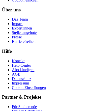
Coupon einlösen
Über uns
Das Team
Impact
Expert:innen
Stellenangebote
Presse
Barrierefreiheit
Hilfe
Kontakt
Help Center
Abo kündigen
AGB
Datenschutz
Impressum
Cookie-Einstellungen
Partner & Projekte
Für Stu­die­rende