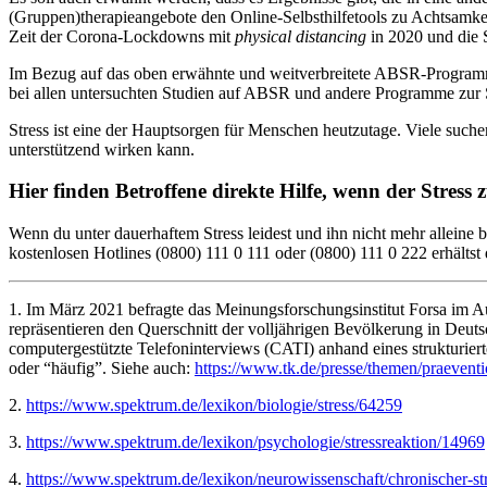
(Gruppen)therapieangebote den Online-Selbsthilfetools zu Achtsamkei
Zeit der Corona-Lockdowns mit
physical distancing
in 2020 und die 
Im Bezug auf das oben erwähnte und weitverbreitete ABSR-Programm i
bei allen untersuchten Studien auf ABSR und andere Programme zur S
Stress ist eine der Hauptsorgen für Menschen heutzutage. Viele suche
unterstützend wirken kann.
Hier finden Betroffene direkte Hilfe, wenn der Stress z
Wenn du unter dauerhaftem Stress leidest und ihn nicht mehr alleine b
kostenlosen Hotlines (0800) 111 0 111 oder (0800) 111 0 222 erhältst
1. Im März 2021 befragte das Meinungsforschungsinstitut Forsa im Au
repräsentieren den Querschnitt der volljährigen Bevölkerung in Deu
computergestützte Telefoninterviews (CATI) anhand eines strukturier
oder “häufig”. Siehe auch:
https://www.tk.de/presse/themen/praeventi
2.
https://www.spektrum.de/lexikon/biologie/stress/64259
3.
https://www.spektrum.de/lexikon/psychologie/stressreaktion/14969
4.
https://www.spektrum.de/lexikon/neurowissenschaft/chronischer-st