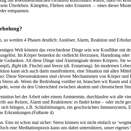
ändig mit lebens­be­droh­li­chen Gefah­ren kon­fron­tiert waren, blieb of
in Überleben. Kämp­fen, Flie­hen oder Erstar­ren – eines dieser Muster i
eder entspannen.
Erho­lung?
, so werden 4 Phasen deut­lich: Aus­lö­ser, Alarm, Reak­tion und Erho­lu
erer heutigen Welt können das verschiedene Dinge sein wie Konflikte mit d
­ge­löst. Im Körper bemerkst du viel­leicht Herz­ra­sen, Harn­drang oder 
edan­ken. All diese Dinge sind Alarm­si­gnale deines Kör­pers. Sie wollen
ampf),
flight
(dt. Flucht) und freeze (dt. Erstarrung). Im modernen Leben
tion kann sich auch darin manifestieren, eine Situation mit allen Mitte
so: Diese Stress­re­ak­tio­nen sind cle­vere Mecha­nis­men von Körper und 
tem Stress ab. Wenn die Bedro­hung vor­über ist, brau­chen wir Raum un
 Aspekt, wenn du den Unter­schied zwi­schen akutem und chro­ni­schem Stres
­sen­ta­tion bei der Arbeit oder einem Amtstermin, durch­lau­fen wir alle 
leife aus Reizen, Alarm und Reak­tionen: es findet keine – oder nicht gen
it sich brin­gen, z.B. Schlaf­stö­run­gen, ein geschwäch­tes Immun­sys­tem,
sche Erkran­kun­gen.(Fußnote 4)
. Eins ist schon mal sicher: Stress können wir nicht einfach so ‘wegme
h eine Meditationpraxis kann uns dabei unterstützen, unser eigenes St