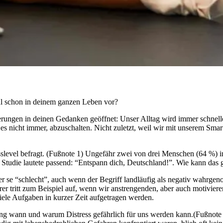
hl schon in deinem ganzen Leben vor?
nnerungen in deinen Gedanken geöffnet: Unser Alltag wird immer schnel
es nicht immer, abzuschalten. Nicht zuletzt, weil wir mit unserem Smar
level befragt. (Fußnote 1) Ungefähr zwei von drei Menschen (64 %) i
der Studie lautete passend: “Entspann dich, Deutschland!”. Wie kann das 
 per se “schlecht”, auch wenn der Begriff landläufig als negativ wahr
r tritt zum Beispiel auf, wenn wir anstrengenden, aber auch motivieren
iele Aufgaben in kurzer Zeit aufgetragen werden.
rung wann und warum Distress gefährlich für uns werden kann.(Fußnote 