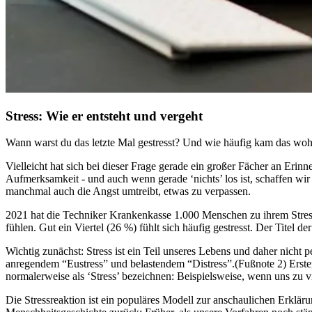
Stress: Wie er entsteht und vergeht
Wann warst du das letzte Mal gestresst? Und wie häufig kam das wo
Vielleicht hat sich bei dieser Frage gerade ein großer Fächer an Eri
Aufmerksamkeit - und auch wenn gerade ‘nichts’ los ist, schaffen wir 
manchmal auch die Angst umtreibt, etwas zu verpassen.
2021 hat die Techniker Krankenkasse 1.000 Menschen zu ihrem Stress
fühlen. Gut ein Viertel (26 %) fühlt sich häufig gestresst. Der Titel 
Wichtig zunächst: Stress ist ein Teil unseres Lebens und daher nicht
anregendem “Eustress” und belastendem “Distress”.(Fußnote 2) Erstere
normalerweise als ‘Stress’ bezeichnen: Beispielsweise, wenn uns zu v
Die Stressreaktion ist ein populäres Modell zur anschaulichen Erklä