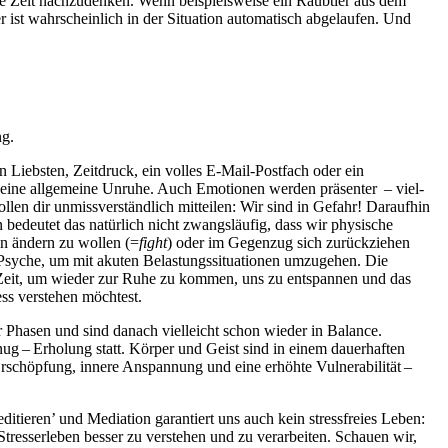
t keine Zeit nachzudenken. Wenn beispielsweise ein Raubtier aus dem
st wahr­schein­lich in der Situation auto­ma­tisch abgelau­fen. Und
ng.
en Liebsten, Zeitdruck, ein volles E-Mail-Postfach oder ein
eine all­ge­meine Unruhe. Auch Emo­tio­nen werden prä­sen­ter – viel­
 dir unmiss­ver­ständ­lich mit­tei­len: Wir sind in Gefahr! Dar­auf­hin
 bedeutet das natürlich nicht zwangsläufig, dass wir physische
ln ändern zu wollen (=
fight
) oder im Gegenzug sich zurückziehen
Psyche, um mit akuten Belas­tungs­si­tua­tio­nen umzu­ge­hen. Die
d Zeit, um wieder zur Ruhe zu kommen, uns zu ent­span­nen und das
s ver­ste­hen möch­test.
vier Phasen und sind danach viel­leicht schon wieder in Balance.
ug – Erho­lung statt. Körper und Geist sind in einem dau­er­haf­ten
 Erschöp­fung, innere Anspan­nung und eine erhöhte Vul­nera­bi­li­tät –
ditieren’ und Mediation garantiert uns auch kein stressfreies Leben:
resserleben besser zu verstehen und zu verarbeiten. Schauen wir,