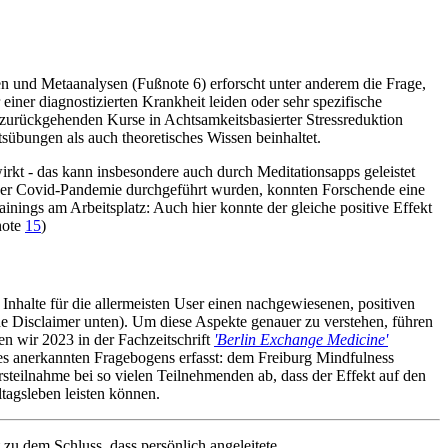
n und Metaanalysen (Fußnote 6) erforscht unter anderem die Frage,
einer diagnostizierten Krankheit leiden oder sehr spezifische
zurückgehenden Kurse in Achtsamkeitsbasierter Stressreduktion
sübungen als auch theoretisches Wissen beinhaltet.
irkt - das kann insbesondere auch durch Meditationsapps geleistet
der Covid-Pandemie durchgeführt wurden, konnten Forschende eine
inings am Arbeitsplatz: Auch hier konnte der gleiche positive Effekt
note
15
)
Inhalte für die allermeisten User einen nachgewiesenen, positiven
ehe Disclaimer unten). Um diese Aspekte genauer zu verstehen, führen
n wir 2023 in der Fachzeitschrift
'Berlin Exchange Medicine'
es anerkannten Fragebogens erfasst: dem Freiburg Mindfulness
steilnahme bei so vielen Teilnehmenden ab, dass der Effekt auf den
tagsleben leisten können.
zu dem Schluss, dass persönlich angeleitete