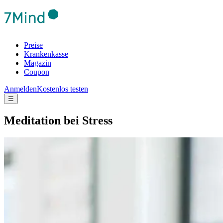
Preise
Krankenkasse
Magazin
Coupon
Anmelden
Kostenlos testen
☰
Medi­ta­tion bei Stress