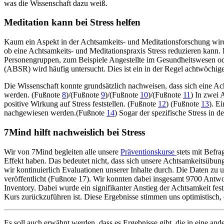
was die Wissenschaft dazu weiß.
Meditation kann bei Stress helfen
Kaum ein Aspekt in der Achtsamkeits- und Meditationsforschung wird
ob eine Achtsamkeits- und Meditationspraxis Stress reduzieren kann. D
Personengruppen, zum Beispiele Angestellte im Gesundheitswesen od
(ABSR) wird häufig untersucht. Dies ist ein in der Regel achtwöchig
Die Wissenschaft konnte grundsätzlich nachweisen, dass sich eine Ac
werden. (Fußnote
8
)/(Fußnote
9
)/(Fußnote
10
)/(Fußnote
11
) In zwei
positive Wirkung auf Stress feststellen. (Fußnote
12
) (Fußnote
13
). E
nachgewiesen werden.(Fußnote
14
) Sogar der spezifische Stress in 
7Mind hilft nachweislich bei Stress
Wir von 7Mind begleiten alle unsere
Präventionskurse
stets mit Befr
Effekt haben. Das bedeutet nicht, dass sich unsere Achtsamkeitsübung
wir kontinuierlich Evaluationen unserer Inhalte durch. Die Daten zu
veröffentlicht (Fußnote 17). Wir konnten dabei insgesamt 9700 Antw
Inventory. Dabei wurde ein signifikanter Anstieg der Achtsamkeit fe
Kurs zurückzuführen ist. Diese Ergebnisse stimmen uns optimistisch, 
Es soll auch erwähnt werden, dass es Ergebnisse gibt, die in eine a