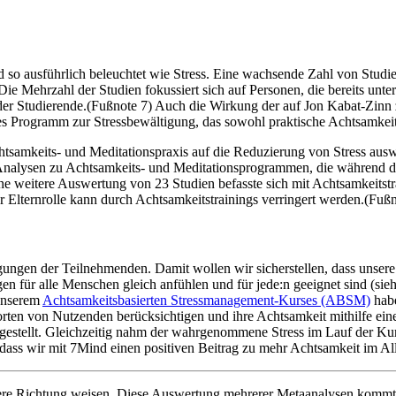
 so ausführlich beleuchtet wie Stress. Eine wachsende Zahl von Studie
ie Mehrzahl der Studien fokussiert sich auf Personen, die bereits unter 
er Studierende.(Fußnote 7) Auch die Wirkung der auf Jon Kabat-Zinn 
es Programm zur Stressbewältigung, das sowohl praktische Achtsamkeit
htsamkeits- und Meditationspraxis auf die Reduzierung von Stress ausw
 Analysen zu Achtsamkeits- und Meditationsprogrammen, die während 
ine weitere Auswertung von 23 Studien befasste sich mit Achtsamkeitstra
der Elternrolle kann durch Achtsamkeitstrainings verringert werden.(Fuß
agungen der Teilnehmenden. Damit wollen wir sicherstellen, dass unsere 
en für alle Menschen gleich anfühlen und für jede:n geeignet sind (si
 unserem
Achtsamkeitsbasierten Stressmanagement-Kurses (ABSM)
habe
orten von Nutzenden berücksichtigen und ihre Achtsamkeit mithilfe ein
stgestellt. Gleichzeitig nahm der wahrgenommene Stress im Lauf der Kur
dass wir mit 7Mind einen positiven Beitrag zu mehr Achtsamkeit im All
ndere Richtung weisen. Diese Auswertung mehrerer Metaanalysen kommt 