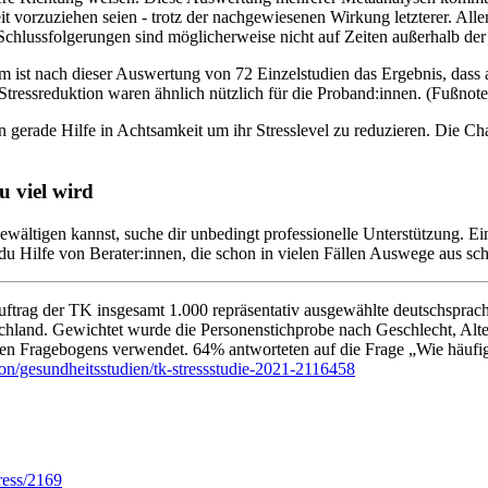
t vorzuziehen seien - trotz der nachgewiesenen Wirkung letzterer. Al
Schlussfolgerungen sind möglicherweise nicht auf Zeiten außerhalb de
st nach dieser Auswertung von 72 Einzelstudien das Ergebnis, dass au
tressreduktion waren ähnlich nützlich für die Proband:innen. (Fußnot
n gerade Hilfe in Achtsamkeit um ihr Stresslevel zu reduzieren. Die Ch
u viel wird
ewältigen kannst, suche dir unbedingt professionelle Unterstützung. Ei
 du Hilfe von Berater:innen, die schon in vielen Fällen Auswege aus sc
ftrag der TK insgesamt 1.000 repräsentativ ausgewählte deutschsprachi
tschland. Gewichtet wurde die Personenstichprobe nach Geschlecht, A
ten Fragebogens verwendet. 64% antworteten auf die Frage „Wie häufig 
on/gesundheitsstudien/tk-stressstudie-2021-2116458
ress/2169