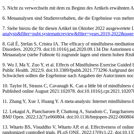
5. Nicht zu verwechseln mit dem zu Beginn des Artikels erwähnten
6. Metaanalysen sind Studienvorhaben, die die Ergebnisse von meh
7. Siehe hierzu die für diesen Artikel im Oktober 2022 ausgewertete L
analysis&filter=pubt.systematicreview&filter=years.2019-2022&pag
8. Gál É, Ștefan S, Cristea IA. The efficacy of mindfulness meditation
Disorders. 2020;279. doi:10.1016/j.jad.2020.09.134 ‌Die Autorinnen u
Metaanalyse (siehe Fußnote 6) zugrunde lagen und einem hohen Risi
9. Wu J, Ma Y, Zuo Y, et al. Effects of Mindfulness Exercise Guided
Public Health. 2022;9. doi:10.3389/fpubh.2021.773296 ‌Aufgrund der
Schwächen sollten die Ergebnisse nach Angaben der Autor:innen noc
10. Taylor H, Strauss C, Cavanagh K. Can a little bit of mindfulness
Published online August 2021:102078. doi:10.1016/j.cpr.2021.102078
11. Zhang Y, Xue J, Huang Y. A meta-analysis: Internet mindfulness
12. Lekagul A, Piancharoen P, Chattong A, Suradom C, Tangcharoensa
BMJ Open. 2022;12(7):e060804. doi:10.1136/bmjopen-2022-060804 
13. Witarto BS, Visuddho V, Witarto AP, et al. Effectiveness of onl
randomized controlled trials. PLoS ONE. 2022;17(9):1-22. doi:10.13