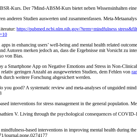
 ABSR-Kurs. Der 7Mind-ABSM-Kurs bietet neben Wissensinhalten einen
reren anderen Studien auswerten und zusammenfassen. Meta-Metaanal
iteratur:
https://pubmed.ncbi.nlm.nih.gov/?term=mindfulness stress&fil
e=10
 apps in enhancing users’ well-being and mental health related outcomes
nd Autoren merken jedoch an, dass die Ergebnisse mit Vorsicht zu inter
ko von Bias.
 by a Smartphone App on Negative Emotions and Stress in Non-Clinical
 relativ geringen Anzahl an ausgewerteten Studien, dem Fehlen von
ra
h durch weitere Forschung abgesichert werden.
 do you good? A systematic review and meta-analyses of unguided mindf
 ‌
-based interventions for stress management in the general population.
thien V. Living through the psychological consequences of COVID-19 p
‌
ine mindfulness-based interventions in improving mental health during 
71/journal.pone.0274177 ‌