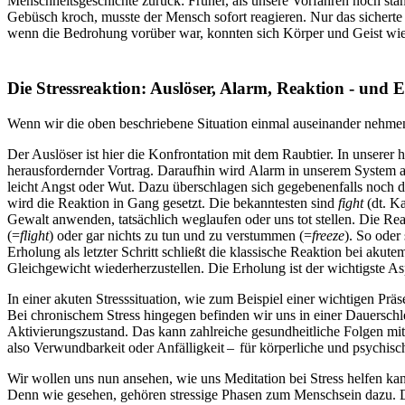
Mensch­heits­ge­schichte zurück: Früher, als unsere Vor­fah­ren noch st
Gebüsch kroch, musste der Mensch sofort reagieren. Nur das sicherte se
wenn die Bedro­hung vor­über war, konnten sich Körper und Geist wi
Die Stressreaktion: Aus­lö­ser, Alarm, Reak­tion - und 
Wenn wir die oben beschriebene Situa­tion einmal aus­ein­an­der nehmen
Der Aus­lö­ser ist hier die Kon­fron­ta­tion mit dem Raub­tier. In uns
herausfordernder Vortrag. Dar­auf­hin wird Alarm in unse­rem System aus
leicht Angst oder Wut. Dazu überschlagen sich gegebenenfalls noch die G
wird die Reak­tion in Gang gesetzt. Die bekanntesten sind
fight
(dt. K
Gewalt anwenden, tatsächlich weglaufen oder uns tot stellen. Die Reak
(=
flight
) oder gar nichts zu tun und zu verstummen (=
freeze
). So oder 
Erholung als letzter Schritt schließt die klassische Reaktion bei aku
Gleich­ge­wicht wie­der­her­zu­stel­len. Die Erholung ist der wich­tigste
In einer akuten Stress­si­tua­tion, wie zum Beispiel einer wichtigen Prä
Bei chro­ni­schem Stress hingegen befin­den wir uns in einer Dau­er­sch
Akti­vie­rungs­zu­stand. Das kann zahl­rei­che gesund­heit­li­che Folgen m
also Ver­wund­bar­keit oder Anfälligkeit – für kör­per­li­che und psy­chi­
Wir wollen uns nun ansehen, wie uns Meditation bei Stress helfen kann
Denn wie gesehen, gehören stressige Phasen zum Menschsein dazu. Doc