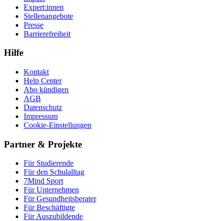
Expert:innen
Stellenangebote
Presse
Barrierefreiheit
Hilfe
Kontakt
Help Center
Abo kündigen
AGB
Datenschutz
Impressum
Cookie-Einstellungen
Partner & Projekte
Für Stu­die­rende
Für den Schulalltag
7Mind Sport
Für Unter­neh­men
Für Gesund­heits­be­ra­ter
Für Beschäftigte
Für Auszubildende