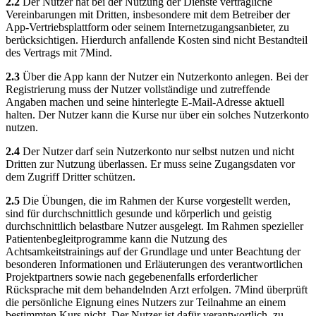
2.2
Der Nutzer hat bei der Nutzung der Dienste vertragliche
Vereinbarungen mit Dritten, insbesondere mit dem Betreiber der
App-Vertriebsplattform oder seinem Internetzugangsanbieter, zu
berücksichtigen. Hierdurch anfallende Kosten sind nicht Bestandteil
des Vertrags mit 7Mind.
2.3
Über die App kann der Nutzer ein Nutzerkonto anlegen. Bei der
Registrierung muss der Nutzer vollständige und zutreffende
Angaben machen und seine hinterlegte E-Mail-Adresse aktuell
halten. Der Nutzer kann die Kurse nur über ein solches Nutzerkonto
nutzen.
2.4
Der Nutzer darf sein Nutzerkonto nur selbst nutzen und nicht
Dritten zur Nutzung überlassen. Er muss seine Zugangsdaten vor
dem Zugriff Dritter schützen.
2.5
Die Übungen, die im Rahmen der Kurse vorgestellt werden,
sind für durchschnittlich gesunde und körperlich und geistig
durchschnittlich belastbare Nutzer ausgelegt. Im Rahmen spezieller
Patientenbegleitprogramme kann die Nutzung des
Achtsamkeitstrainings auf der Grundlage und unter Beachtung der
besonderen Informationen und Erläuterungen des verantwortlichen
Projektpartners sowie nach gegebenenfalls erforderlicher
Rücksprache mit dem behandelnden Arzt erfolgen. 7Mind überprüft
die persönliche Eignung eines Nutzers zur Teilnahme an einem
bestimmten Kurs nicht. Der Nutzer ist dafür verantwortlich, zu