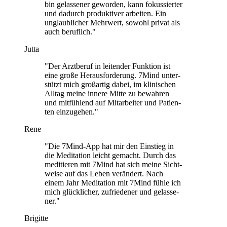
bin gelas­se­ner gewor­den, kann fokus­sier­ter
und dadurch pro­duk­ti­ver arbei­ten. Ein
unglaub­li­cher Mehr­wert, sowohl privat als
auch beruf­lich."
Jutta
"Der Arzt­be­ruf in lei­ten­der Funk­tion ist
eine große Her­aus­for­de­rung. 7Mind unter­
stützt mich groß­ar­tig dabei, im kli­ni­schen
Alltag meine innere Mitte zu bewah­ren
und mit­füh­lend auf Mit­ar­bei­ter und Pati­en­
ten ein­zu­ge­hen."
Rene
"Die 7Mind-App hat mir den Ein­stieg in
die Medi­ta­tion leicht gemacht. Durch das
medi­tie­ren mit 7Mind hat sich meine Sicht­
weise auf das Leben ver­än­dert. Nach
einem Jahr Medi­ta­tion mit 7Mind fühle ich
mich glück­li­cher, zufrie­de­ner und gelas­se­
ner."
Brigitte