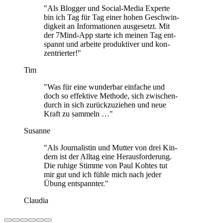
"Als Blog­ger und Social-Media Experte
bin ich Tag für Tag einer hohen Geschwin­
dig­keit an Infor­ma­tio­nen aus­ge­setzt. Mit
der 7Mind-App starte ich meinen Tag ent­
spannt und arbeite pro­duk­ti­ver und kon­
zen­trier­ter!"
Tim
"Was für eine wun­der­bar ein­fa­che und
doch so effek­tive Methode, sich zwi­schen­
durch in sich zurück­zu­zie­hen und neue
Kraft zu sam­meln …"
Susanne
"Als Jour­na­lis­tin und Mutter von drei Kin­
dern ist der Alltag eine Her­aus­for­de­rung.
Die ruhige Stimme von Paul Kohtes tut
mir gut und ich fühle mich nach jeder
Übung ent­spann­ter."
Claudia