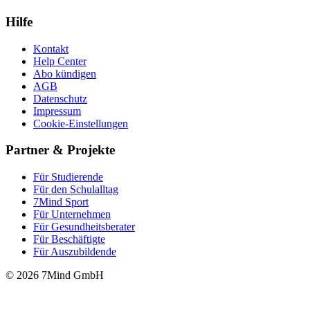
Hilfe
Kontakt
Help Center
Abo kündigen
AGB
Datenschutz
Impressum
Cookie-Einstellungen
Partner & Projekte
Für Stu­die­rende
Für den Schulalltag
7Mind Sport
Für Unter­neh­men
Für Gesund­heits­be­ra­ter
Für Beschäftigte
Für Auszubildende
© 2026 7Mind GmbH