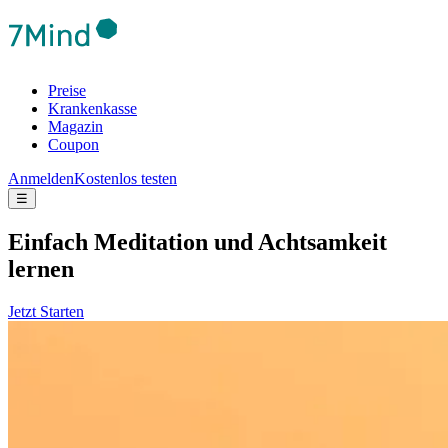
Preise
Krankenkasse
Magazin
Coupon
Anmelden
Kostenlos testen
☰
Ein­fach Medi­ta­tion und Acht­sam­keit
lernen
Jetzt Starten