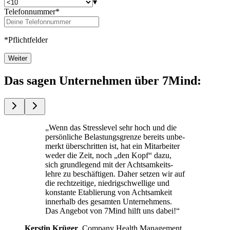
▾
Telefonnummer*
*Pflichtfelder
Weiter
Das sagen Unternehmen über 7Mind:
„Wenn das Stress­le­vel sehr hoch und die
per­sön­li­che Belas­tungs­grenze bereits unbe­
merkt über­schrit­ten ist, hat ein Mit­ar­bei­ter
weder die Zeit, noch „den Kopf“ dazu,
sich grund­le­gend mit der Acht­sam­keits­
lehre zu beschäf­ti­gen. Daher setzen wir auf
die recht­zei­tige, nied­rig­schwel­lige und
kon­stante Eta­blie­rung von Acht­sam­keit
inner­halb des gesam­ten Unterneh­mens.
Das Ange­bot von 7Mind hilft uns dabei!“
Kers­tin Krüger
, Com­pany Health Manage­ment,