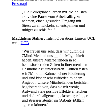
Fressnapf
„Die Kolleg:innen lernen mit 7Mind, sich
aktiv eine Pause vom Arbeitsalltag zu
nehmen, einen gesunden Umgang mit
Stress zu entwickeln, zu entspannen und
ruhiger zu schla fen."
Mag­da­lena Stäh­ler
, Talent Operations Liaison UCB­
well,
UCB
"Wir freuen uns sehr, dass wir durch die
7Mind-Meditati onsapp die Möglichkeit
haben, unsere Mitarbeitenden in so
herausfordernden Zeiten in ihrer mentalen
Gesundheit zu unterstützen! Aktuell testen
wir 7Mind im Rahmen ei ner Pilotierung
und sind bisher sehr zufrieden mit dem
Angebot. Unsere Mitarbeitenden berichten
begeistert da von, dass sie mit wenig
Aufwand viele positive Effekte er reichen
und dadurch allgemein gelassener, ruhiger
und stressresistenter im (Arbeits-)Alltag
agieren können."