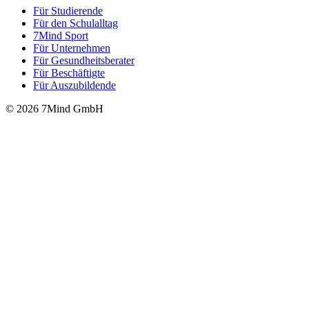
Für Stu­die­rende
Für den Schulalltag
7Mind Sport
Für Unter­neh­men
Für Gesund­heits­be­ra­ter
Für Beschäftigte
Für Auszubildende
© 2026 7Mind GmbH