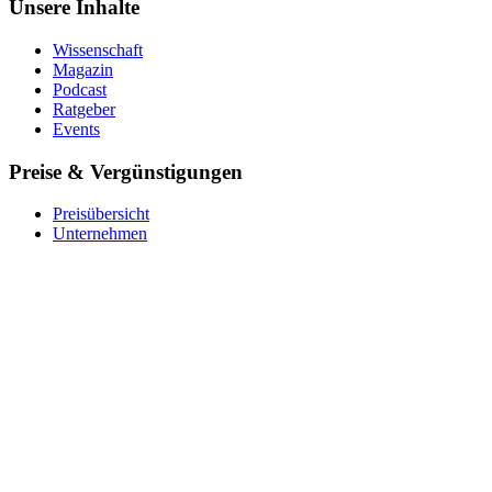
Unsere Inhalte
Wissenschaft
Magazin
Podcast
Ratgeber
Events
Preise & Vergünstigungen
Preisübersicht
Unternehmen
Krankenkasse
Barmer
Für Studierende
Ver­schen­ken
Coupon einlösen
Über uns
Das Team
Impact
Expert:innen
Stellenangebote