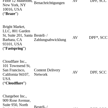
Floor 12 Mailroom,
AV
DPF, SCC
Benachrichtigungen
New York, NY
10016, USA
(“
Braze
”)
Bright Market,
LLC, 801 Garden
St, Suite 201, Santa
Bestell- /
AV
DPF*, SCC
Barbara, CA
Zahlungsabwicklung
93101, USA
(“
Fastspring
”)
Cloudflare Inc.,
101 Townsend St,
San Francisco,
Content Delivery
AV
DPF, SCC
California 94107,
Network
USA
(“
Cloudflare
”)
Chargebee Inc.,
909 Rose Avenue,
Suite 950, North
Bestell- /