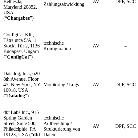
Bethesda,
AV
DPF, SCC
Zahlungsabwicklung
Maryland 20852,
USA
(“
Chargebee
”)
ConfigCat Kft.,
Tátra utca 5/A, 1.
technische
Stock, Tür 2, 1136
AV
–
Konfiguration
Budapest, Ungarn
(“
ConfigCat
”)
Datadog, Inc., 620
8th Avenue, Floor
45, New York, NY
Monitoring / Logs
AV
DPF, SCC
10018, USA
(“
Datadog
”)
dbt Labs Inc., 915
Spring Garden
technische
Street, Suite 500,
Aufbereitung /
AV
DPF, SCC
Philadelphia, PA
Strukturierung von
19123, USA (“
dbt
Daten