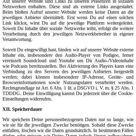
Auf unserer Website sind Links zu unseren Präsenzen in sozialen
Netzwerken enthalten. Diese sind als externe Links ausgestaltet.
Beim bloßen Aufruf unserer Website werden keine Daten an die
jeweiligen Anbieter übermittelt. Erst wenn Du auf einen solchen
Link klickst, wirst Du auf die jeweilige Plattform weitergeleitet.
Soweit Du Inhalte über soziale Netzwerke teilst, erfolgt die weitere
Verarbeitung durch den jeweiligen Netzwerkbetreiber in eigener
Verantwortung.
Soweit Du eingewilligt hast, binden wir auf unserer Website externe
Inhalte ein, insbesondere den Audio-Player von Podigee, ferner
vereinzelt Soundcloud und Youtube um Dir Audio-/Videoinhalte
wie Podcasts bereitzustellen. Bei Aktivierung des Players kann eine
Verbindung zu den Servern des jeweiligen Anbieters hergestellt
werden; dabei können insbesondere IP-Adresse, Geräte- und
Browserinformationen sowie Nutzungsdaten verarbeitet werden.
Rechtsgrundlage ist Art. 6 Abs. 1 lit. a DSGVO i. V. m. § 25 Abs. 1
TDDDG. Deine Einwilligung kannst Du jederzeit über die Cookie-
Einstellungen widerrufen.
XII. Speicherdauer
Wir speichern Deine personenbezogenen Daten nur so lange, wie
wir sie für die jeweiligen Zwecke benötigen. Sobald diese Zwecke
entfallen, löschen wir die Daten grundsätzlich. In bestimmten Fällen
dürfen oder müssen wir Deine Daten jedoch länger aufbewahren.