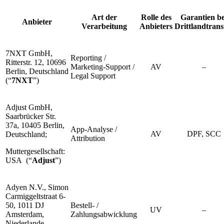
Art der
Rolle des
Garantien be
Anbieter
Verarbeitung
Anbieters
Drittlandtrans
7NXT GmbH,
Reporting /
Ritterstr. 12, 10696
Marketing-Support /
AV
–
Berlin, Deutschland
Legal Support
(“
7NXT
”)
Adjust GmbH,
Saarbrücker Str.
37a, 10405 Berlin,
App-Analyse /
AV
DPF, SCC
Deutschland;
Attribution
Muttergesellschaft:
USA (“
Adjust
”)
Adyen N.V., Simon
Carmiggeltstraat 6-
50, 1011 DJ
Bestell- /
UV
–
Amsterdam,
Zahlungsabwicklung
Niederlande