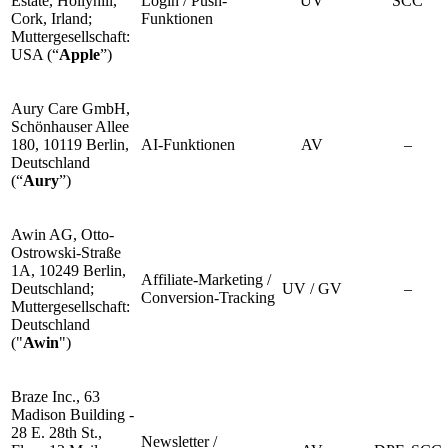
Estate, Hollyhill,
Login / Push-
UV
SCC
Cork, Irland;
Funktionen
Muttergesellschaft:
USA (“
Apple
”)
Aury Care GmbH,
Schönhauser Allee
180, 10119 Berlin,
AI-Funktionen
AV
–
Deutschland
(“
Aury
”)
Awin AG, Otto-
Ostrowski-Straße
1A, 10249 Berlin,
Affiliate-Marketing /
Deutschland;
UV / GV
–
Conversion-Tracking
Muttergesellschaft:
Deutschland
("
Awin
")
Braze Inc., 63
Madison Building -
28 E. 28th St.,
Newsletter /