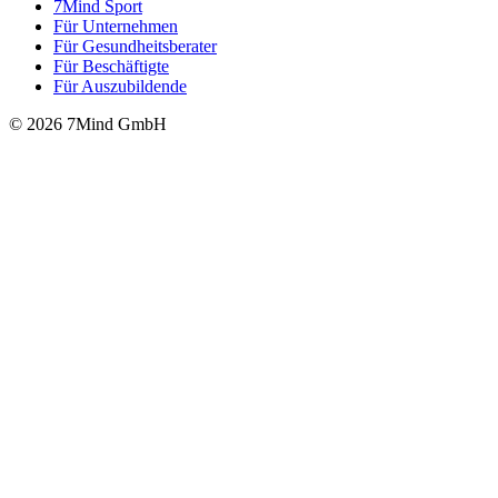
7Mind Sport
Für Unter­neh­men
Für Gesund­heits­be­ra­ter
Für Beschäftigte
Für Auszubildende
© 2026 7Mind GmbH