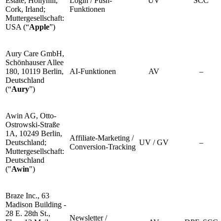
Estate, Hollyhill,
Login / Push-
UV
SCC
Cork, Irland;
Funktionen
Muttergesellschaft:
USA (“
Apple
”)
Aury Care GmbH,
Schönhauser Allee
180, 10119 Berlin,
AI-Funktionen
AV
–
Deutschland
(“
Aury
”)
Awin AG, Otto-
Ostrowski-Straße
1A, 10249 Berlin,
Affiliate-Marketing /
Deutschland;
UV / GV
–
Conversion-Tracking
Muttergesellschaft:
Deutschland
("
Awin
")
Braze Inc., 63
Madison Building -
28 E. 28th St.,
Newsletter /