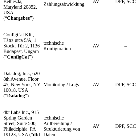
Bethesda,
AV
DPF, SCC
Zahlungsabwicklung
Maryland 20852,
USA
(“
Chargebee
”)
ConfigCat Kft.,
Tátra utca 5/A, 1.
technische
Stock, Tür 2, 1136
AV
–
Konfiguration
Budapest, Ungarn
(“
ConfigCat
”)
Datadog, Inc., 620
8th Avenue, Floor
45, New York, NY
Monitoring / Logs
AV
DPF, SCC
10018, USA
(“
Datadog
”)
dbt Labs Inc., 915
Spring Garden
technische
Street, Suite 500,
Aufbereitung /
AV
DPF, SCC
Philadelphia, PA
Strukturierung von
19123, USA (“
dbt
Daten