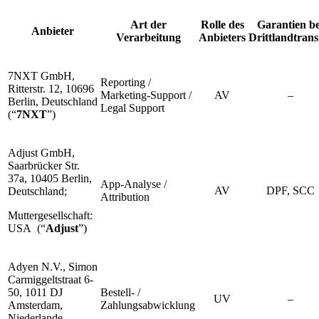
Art der
Rolle des
Garantien be
Anbieter
Verarbeitung
Anbieters
Drittlandtrans
7NXT GmbH,
Reporting /
Ritterstr. 12, 10696
Marketing-Support /
AV
–
Berlin, Deutschland
Legal Support
(“
7NXT
”)
Adjust GmbH,
Saarbrücker Str.
37a, 10405 Berlin,
App-Analyse /
AV
DPF, SCC
Deutschland;
Attribution
Muttergesellschaft:
USA (“
Adjust
”)
Adyen N.V., Simon
Carmiggeltstraat 6-
50, 1011 DJ
Bestell- /
UV
–
Amsterdam,
Zahlungsabwicklung
Niederlande