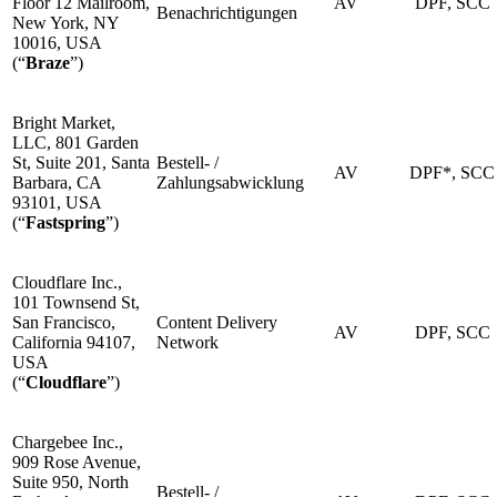
Floor 12 Mailroom,
AV
DPF, SCC
Benachrichtigungen
New York, NY
10016, USA
(“
Braze
”)
Bright Market,
LLC, 801 Garden
St, Suite 201, Santa
Bestell- /
AV
DPF*, SCC
Barbara, CA
Zahlungsabwicklung
93101, USA
(“
Fastspring
”)
Cloudflare Inc.,
101 Townsend St,
San Francisco,
Content Delivery
AV
DPF, SCC
California 94107,
Network
USA
(“
Cloudflare
”)
Chargebee Inc.,
909 Rose Avenue,
Suite 950, North
Bestell- /