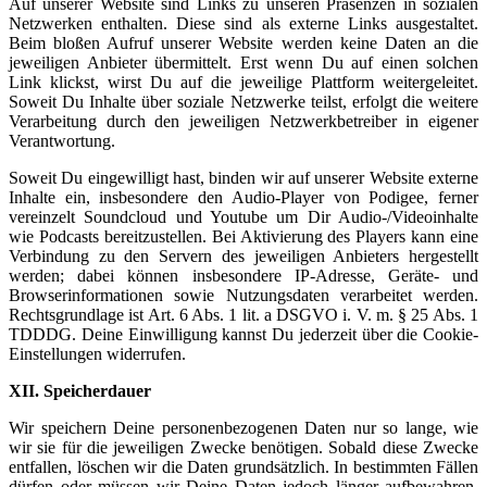
Auf unserer Website sind Links zu unseren Präsenzen in sozialen
Netzwerken enthalten. Diese sind als externe Links ausgestaltet.
Beim bloßen Aufruf unserer Website werden keine Daten an die
jeweiligen Anbieter übermittelt. Erst wenn Du auf einen solchen
Link klickst, wirst Du auf die jeweilige Plattform weitergeleitet.
Soweit Du Inhalte über soziale Netzwerke teilst, erfolgt die weitere
Verarbeitung durch den jeweiligen Netzwerkbetreiber in eigener
Verantwortung.
Soweit Du eingewilligt hast, binden wir auf unserer Website externe
Inhalte ein, insbesondere den Audio-Player von Podigee, ferner
vereinzelt Soundcloud und Youtube um Dir Audio-/Videoinhalte
wie Podcasts bereitzustellen. Bei Aktivierung des Players kann eine
Verbindung zu den Servern des jeweiligen Anbieters hergestellt
werden; dabei können insbesondere IP-Adresse, Geräte- und
Browserinformationen sowie Nutzungsdaten verarbeitet werden.
Rechtsgrundlage ist Art. 6 Abs. 1 lit. a DSGVO i. V. m. § 25 Abs. 1
TDDDG. Deine Einwilligung kannst Du jederzeit über die Cookie-
Einstellungen widerrufen.
XII. Speicherdauer
Wir speichern Deine personenbezogenen Daten nur so lange, wie
wir sie für die jeweiligen Zwecke benötigen. Sobald diese Zwecke
entfallen, löschen wir die Daten grundsätzlich. In bestimmten Fällen
dürfen oder müssen wir Deine Daten jedoch länger aufbewahren.