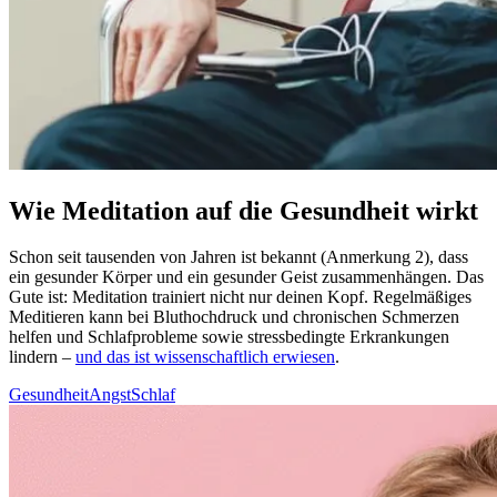
Wie Meditation auf die Gesundheit wirkt
Schon seit tau­sen­den von Jahren ist bekannt (Anmerkung 2), dass
ein gesun­der Körper und ein gesun­der Geist zusam­men­hän­gen. Das
Gute ist: Medi­ta­tion trai­niert nicht nur deinen Kopf. Regel­mä­ßi­ges
Medi­tie­ren kann bei Blut­hoch­druck und chronischen Schmerzen
helfen und Schlaf­pro­ble­me sowie stress­be­ding­te Erkran­kun­gen
lindern –
und das ist wissenschaftlich erwiesen
.
Gesundheit
Angst
Schlaf