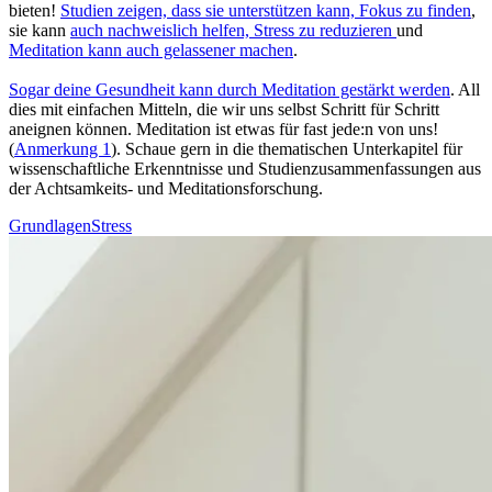
bieten!
Stu­dien zeigen, dass sie unterstützen kann, Fokus zu finden
,
sie kann
auch nachweislich helfen, Stress zu redu­zie­ren
und
Meditation kann auch gelas­se­ner machen
.
Sogar deine Gesund­heit kann durch Medi­ta­tion gestärkt werden
. All
dies mit ein­fa­chen Mit­teln, die wir uns selbst Schritt für Schritt
aneignen können. Meditation ist etwas für fast jede:n von uns!
(
Anmerkung 1
). Schaue gern in die thematischen Unterkapitel für
wissenschaftliche Erkenntnisse und Studienzusammenfassungen aus
der Achtsamkeits- und Meditationsforschung.
Grundlagen
Stress