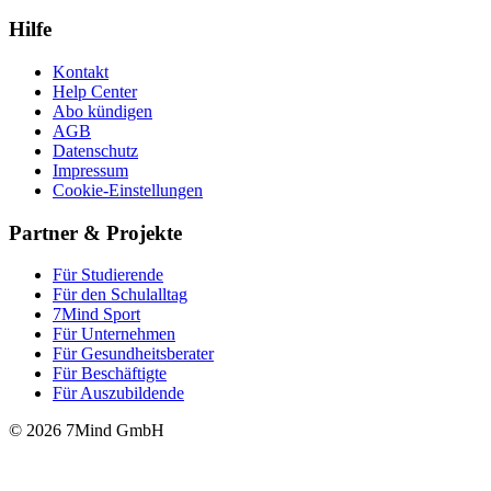
Hilfe
Kontakt
Help Center
Abo kündigen
AGB
Datenschutz
Impressum
Cookie-Einstellungen
Partner & Projekte
Für Stu­die­rende
Für den Schulalltag
7Mind Sport
Für Unter­neh­men
Für Gesund­heits­be­ra­ter
Für Beschäftigte
Für Auszubildende
© 2026 7Mind GmbH