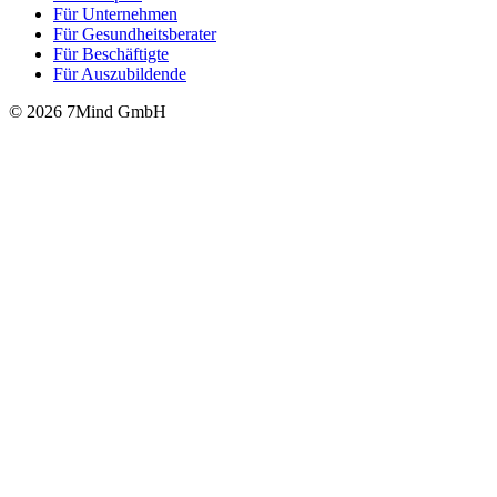
Für Unter­neh­men
Für Gesund­heits­be­ra­ter
Für Beschäftigte
Für Auszubildende
© 2026 7Mind GmbH