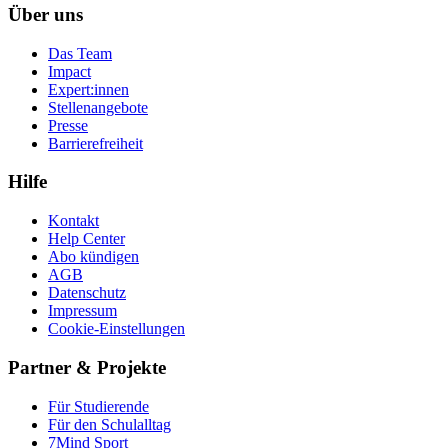
Über uns
Das Team
Impact
Expert:innen
Stellenangebote
Presse
Barrierefreiheit
Hilfe
Kontakt
Help Center
Abo kündigen
AGB
Datenschutz
Impressum
Cookie-Einstellungen
Partner & Projekte
Für Stu­die­rende
Für den Schulalltag
7Mind Sport