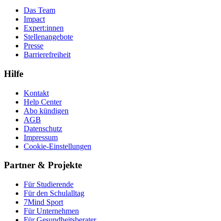
Das Team
Impact
Expert:innen
Stellenangebote
Presse
Barrierefreiheit
Hilfe
Kontakt
Help Center
Abo kündigen
AGB
Datenschutz
Impressum
Cookie-Einstellungen
Partner & Projekte
Für Stu­die­rende
Für den Schulalltag
7Mind Sport
Für Unter­neh­men
Für Gesund­heits­be­ra­ter