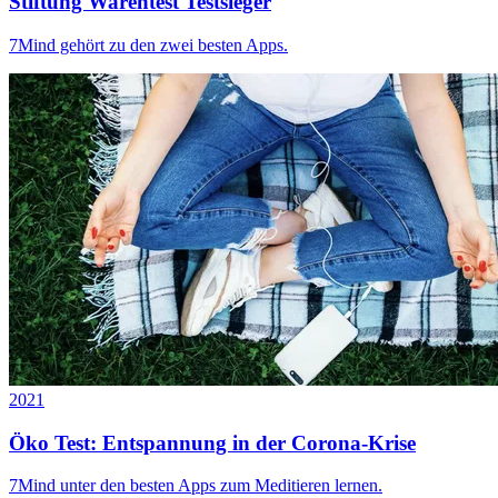
Stiftung Warentest Testsieger
7Mind gehört zu den zwei besten Apps.
2021
Öko Test: Entspannung in der Corona-Krise
7Mind unter den besten Apps zum Meditieren lernen.