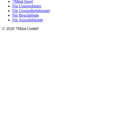
7Mind Sport
Für Unter­neh­men
Für Gesund­heits­be­ra­ter
Für Beschäftigte
Für Auszubildende
© 2026 7Mind GmbH