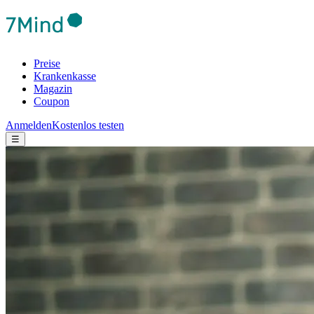
Preise
Krankenkasse
Magazin
Coupon
Anmelden
Kostenlos testen
☰