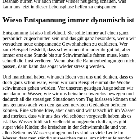
Deshalb dürfen wir auch immer wieder neugierig schauen, was
kann uns jetzt in dieser Lebensphase helfen zu entspannen.
Wieso Entspannung immer dynamisch ist
Entspannung ist also individuell. Sie sollte immer auf einen ganz
persönlich zugeschnitten sein und das gilt ganz besonders, wenn wir
versuchen neue entspannende Gewohnheiten zu etablieren. Wer
zum Beispiel feststellt, dass schwimmen ihm oder ihr gut tut, aber
immer erst eine Stunde bis zur Schwimmhalle fahren muss, kann
schnell die Lust verlieren. Wenn also die Rahmenbedingungen nicht
passen, dann kann das sogar wieder stressig werden.
Und manchmal haben wir auch Ideen von uns und denken, dass es
doch ganz schön wäre, wenn wir zum Beispiel einmal die Woche
schwimmen gehen würden. Vor unserem geistigen Auge sehen wir
uns dann im Wasser, wie wir uns beinahe schwerelos bewegen und
dadurch all die stressigen Situationen vom Tag loslassen können und
uns genauso auch von den ganzen nervigen Gedanken befreien
können. Eine schöne Idee, aber dann sind wir tatsächlich im Wasser
und merken, dass wir uns das viel schöner vorgestellt haben als es
ist: Das Wasser fühlt sich vielleicht unangenehm kalt an, es gibt
super viele Kinder, die kreischen in der Schwimmhalle und von
allen Seiten ins Wasser springen und es sind so viele Leute im
Wasser, dass man ständig ausweichen muss, um nicht aufeinander