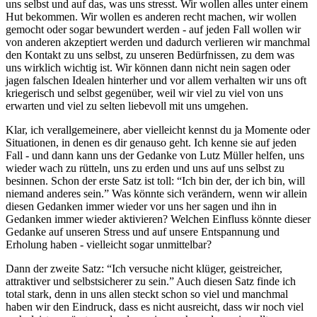
uns selbst und auf das, was uns stresst. Wir wollen alles unter einem
Hut bekommen. Wir wollen es anderen recht machen, wir wollen
gemocht oder sogar bewundert werden - auf jeden Fall wollen wir
von anderen akzeptiert werden und dadurch verlieren wir manchmal
den Kontakt zu uns selbst, zu unseren Bedürfnissen, zu dem was
uns wirklich wichtig ist. Wir können dann nicht nein sagen oder
jagen falschen Idealen hinterher und vor allem verhalten wir uns oft
kriegerisch und selbst gegenüber, weil wir viel zu viel von uns
erwarten und viel zu selten liebevoll mit uns umgehen.
Klar, ich verallgemeinere, aber vielleicht kennst du ja Momente oder
Situationen, in denen es dir genauso geht. Ich kenne sie auf jeden
Fall - und dann kann uns der Gedanke von Lutz Müller helfen, uns
wieder wach zu rütteln, uns zu erden und uns auf uns selbst zu
besinnen. Schon der erste Satz ist toll: “Ich bin der, der ich bin, will
niemand anderes sein.” Was könnte sich verändern, wenn wir allein
diesen Gedanken immer wieder vor uns her sagen und ihn in
Gedanken immer wieder aktivieren? Welchen Einfluss könnte dieser
Gedanke auf unseren Stress und auf unsere Entspannung und
Erholung haben - vielleicht sogar unmittelbar?
Dann der zweite Satz: “Ich versuche nicht klüger, geistreicher,
attraktiver und selbstsicherer zu sein.” Auch diesen Satz finde ich
total stark, denn in uns allen steckt schon so viel und manchmal
haben wir den Eindruck, dass es nicht ausreicht, dass wir noch viel