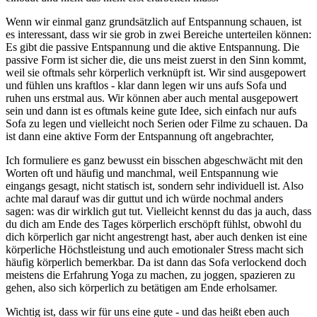
Wenn wir einmal ganz grundsätzlich auf Entspannung schauen, ist
es interessant, dass wir sie grob in zwei Bereiche unterteilen können:
Es gibt die passive Entspannung und die aktive Entspannung. Die
passive Form ist sicher die, die uns meist zuerst in den Sinn kommt,
weil sie oftmals sehr körperlich verknüpft ist. Wir sind ausgepowert
und fühlen uns kraftlos - klar dann legen wir uns aufs Sofa und
ruhen uns erstmal aus. Wir können aber auch mental ausgepowert
sein und dann ist es oftmals keine gute Idee, sich einfach nur aufs
Sofa zu legen und vielleicht noch Serien oder Filme zu schauen. Da
ist dann eine aktive Form der Entspannung oft angebrachter,
Ich formuliere es ganz bewusst ein bisschen abgeschwächt mit den
Worten oft und häufig und manchmal, weil Entspannung wie
eingangs gesagt, nicht statisch ist, sondern sehr individuell ist. Also
achte mal darauf was dir guttut und ich würde nochmal anders
sagen: was dir wirklich gut tut. Vielleicht kennst du das ja auch, dass
du dich am Ende des Tages körperlich erschöpft fühlst, obwohl du
dich körperlich gar nicht angestrengt hast, aber auch denken ist eine
körperliche Höchstleistung und auch emotionaler Stress macht sich
häufig körperlich bemerkbar. Da ist dann das Sofa verlockend doch
meistens die Erfahrung Yoga zu machen, zu joggen, spazieren zu
gehen, also sich körperlich zu betätigen am Ende erholsamer.
Wichtig ist, dass wir für uns eine gute - und das heißt eben auch