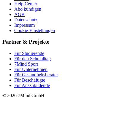
Help Center
Abo kündigen
AGB
Datenschutz
Impressum
Cookie-Einstellungen
Partner & Projekte
Für Stu­die­rende
Für den Schulalltag
7Mind Sport
Für Unter­neh­men
Für Gesund­heits­be­ra­ter
Für Beschäftigte
Für Auszubildende
© 2026 7Mind GmbH