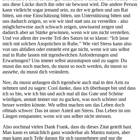
uns diese Lücke durch ihn oder sie bewusst wird. Die andere Person
kann vielleicht sogar jemand sein, zu der wir gehen und um Rat
bitten, um eine Einschätzung bitten, um Unterstützung bitten und
uns dadurch zeigen, so wie wir sind statt uns zu verstellen - also
möglicherweise auch schwach zeigen, unwissend zeigen und
dadurch aber an Stärke gewinnen, wenn wir uns nicht verstellen.
Und vor allem der zweite Teil des Satzes ist so klasse: “Ich lasse
mich mit solchen Ansprüchen in Ruhe.” Wie viel Stress kann also
von uns abfallen oder entsteht erst gar nicht, wenn wir uns selbst
mal in Ruhe lassen mit irgendwelchen Anforderungen und
Erwartungen? Uns immer selbst anzustupsen und zu sagen: Du
musst das noch machen, du musst so noch werden, du musst so
aussehe, du musst dich verändern.
Nee, du musst anfangen dich irgendwie auch mal in den Arm zu
nehmen und zu sagen: Cool danke, dass ich überhaupt bin und dass
ich so bin, wie ich bin und auch mal all das Gute und Schöne
würdigen, anstatt immer nur zu gucken, was noch schöner und
besser werden könnte. Wir selbst machen uns das Leben doch
oftmals schwer: Das ist unser Anteil am Stress. Das Leben ist um
Längen entspannter, wenn wir uns selber nicht stressen.
Also nochmal vielen Dank Frank, dass du dieses Zitat geteilt hast.
Man kann es tatsächlich ganz wunderbar als Mantra nutzen, aber
man kann auch Teile daraus für sich rausnehmen und nur die