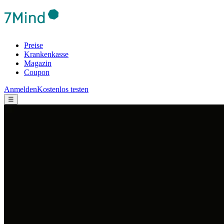
Preise
Krankenkasse
Magazin
Coupon
Anmelden
Kostenlos testen
☰