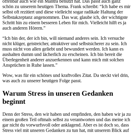
offenbar auch wie ein Mantra benutzt hat. Das passt auch ganz
schön zu unserem heutigen Thema. Frank schreibt: “Ich habe es mir
selbst oft rezitiert und diese vielleicht sogar radikale Haltung der
Selbstakzeptanz angenommen. Das war, glaube ich, der wichtigste
Schritt hin zu einem besseren Leben für mich. Vielleicht hilft es ja
auch anderen Hörern.”
“Ich bin der, der ich bin, will niemand anderes sein. Ich versuche
nicht klüger, geistreicher, attraktiver und selbstsicherer zu sein. Ich
muss nicht von allen geliebt und bewundert werden. Ich kann es
aushalten dumm und lächerlich zu erscheinen. Ich bin bereit die
Überlegenheit anderer anzuerkennen und kann mich mit solchen
Ansprüchen in Ruhe lassen.”
Wow, was für ein schönes und kraftvolles Zitat. Da steckt viel drin,
was auch zu unserer heutigen Folge passt.
Warum Stress in unseren Gedanken
beginnt
Denn der Stress, den wir haben und empfinden, den haben wir ja zu
einem großen Teil oftmals selbst zu verantworten und das meine ich
gar nicht du vorwurfsvoll oder anklagend. Aber es ist doch so, dass
Stress viel mit unseren Gedanken zu tun hat, mit unserem Blick auf