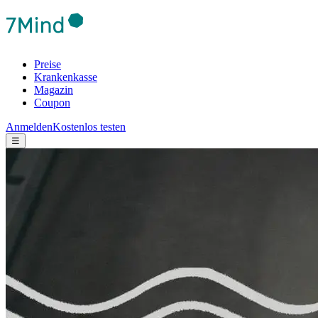
Preise
Krankenkasse
Magazin
Coupon
Anmelden
Kostenlos testen
☰