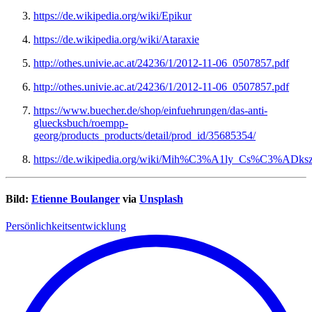
https://de.wikipedia.org/wiki/Epikur
https://de.wikipedia.org/wiki/Ataraxie
http://othes.univie.ac.at/24236/1/2012-11-06_0507857.pdf
http://othes.univie.ac.at/24236/1/2012-11-06_0507857.pdf
https://www.buecher.de/shop/einfuehrungen/das-anti-
gluecksbuch/roempp-
georg/products_products/detail/prod_id/35685354/
https://de.wikipedia.org/wiki/Mih%C3%A1ly_Cs%C3%ADk
Bild:
Etienne Boulanger
via
Unsplash
Persönlichkeitsentwicklung