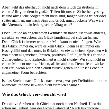
Aber, geht das überhaupt, nicht nach dem Glück zu streben? In
einem Alltag, in dem in großen Teilen für unsere Sicherheit gesorgt
ist und alltägliche Sorgen recht klein sind, fangen wir da früher oder
später nicht an, uns nach Sinn und Glück umzugucken? Was wäre
die Alternative - ein lethargischer Alltagstrott?
Doch Freude an angenehmen Gefühlen zu haben, ist etwas anderes,
als aktiv zu versuchen, das Glück langfristig bei sich zu halten.
Denn Glück ist immer temporär. Man kann es nicht fangen. Wäre
das Glück immer da, wäre es kein Glück. Denn es ist immer ein
Hochgefühl und das muss in Relation zu etwas stehen. Sprechen wir
von einem allgemeinen, breiten, positiven Gefühl, trifft das eher die
Zufriedenheit. Und Zufriedenheit ist nicht situativ. Wir sind nicht in
einem Moment mehr zufrieden, als im anderen. Denn sie entwickelt
sich erst, wenn wir einen Schritt zurück gehen und unser Leben in
allgemeiner Form betrachten.
Ist das Streben nach Glück - nach etwas, was per Definition nur eine
Momentaufnahme ist - also nicht ziemlich absurd?
Wie das Glück verscheucht wird
Das aktive Streben nach Glück hat noch einen Nachteil. Hast du
schon mal gehört, was der Flow-Zustand ist? Nach Psychologe