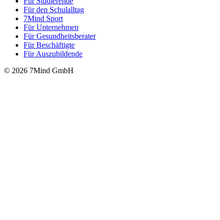
Für Stu­die­rende
Für den Schulalltag
7Mind Sport
Für Unter­neh­men
Für Gesund­heits­be­ra­ter
Für Beschäftigte
Für Auszubildende
© 2026 7Mind GmbH