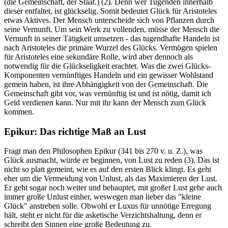
(die Gemeinschaft, der Staat.) (2). Denn wer Tugenden innerhalb
dieser entfaltet, ist glückselig. Somit bedeutet Glück für Aristoteles
etwas Aktives. Der Mensch unterscheide sich von Pflanzen durch
seine Vernunft. Um sein Werk zu vollenden, müsse der Mensch die
Vernunft in seiner Tätigkeit umsetzen - das tugendhafte Handeln ist
nach Aristoteles die primäre Wurzel des Glücks. Vermögen spielen
für Aristoteles eine sekundäre Rolle, wird aber dennoch als
notwendig für die Glückseligkeit erachtet. Was die zwei Glücks-
Komponenten vernünftiges Handeln und ein gewisser Wohlstand
gemein haben, ist ihre Abhängigkeit von der Gemeinschaft. Die
Gemeinschaft gibt vor, was vernünftig ist und ist nötig, damit ich
Geld verdienen kann. Nur mit ihr kann der Mensch zum Glück
kommen.
Epikur: Das richtige Maß an Lust
Fragt man den Philosophen Epikur (341 bis 270 v. u. Z.), was
Glück ausmacht, würde er beginnen, von Lust zu reden (3). Das ist
nicht so platt gemeint, wie es auf den ersten Blick klingt. Es geht
eher um die Vermeidung von Unlust, als das Maximieren der Lust.
Er geht sogar noch weiter und behauptet, mit großer Lust gehe auch
immer große Unlust einher, weswegen man lieber das "kleine
Glück" anstreben solle. Obwohl er Luxus für unnötige Erregung
hält, steht er nicht für die asketische Verzichtshaltung, denn er
schreibt den Sinnen eine große Bedeutung zu.