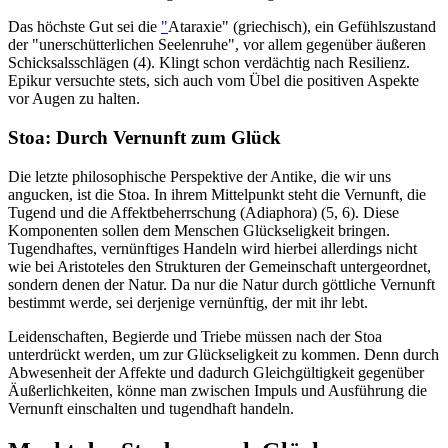
Das höchste Gut sei die
"
Ataraxie" (griechisch), ein Gefühlszustand
der "unerschütterlichen Seelenruhe", vor allem gegenüber äußeren
Schicksalsschlägen (4). Klingt schon verdächtig nach Resilienz.
Epikur versuchte stets, sich auch vom Übel die positiven Aspekte
vor Augen zu halten.
Stoa: Durch Vernunft zum Glück
Die letzte philosophische Perspektive der Antike, die wir uns
angucken, ist die Stoa. In ihrem Mittelpunkt steht die Vernunft, die
Tugend und die Affektbeherrschung (Adiaphora) (5, 6). Diese
Komponenten sollen dem Menschen Glückseligkeit bringen.
Tugendhaftes, vernünftiges Handeln wird hierbei allerdings nicht
wie bei Aristoteles den Strukturen der Gemeinschaft untergeordnet,
sondern denen der Natur. Da nur die Natur durch göttliche Vernunft
bestimmt werde, sei derjenige vernünftig, der mit ihr lebt.
Leidenschaften, Begierde und Triebe müssen nach der Stoa
unterdrückt werden, um zur Glückseligkeit zu kommen. Denn durch
Abwesenheit der Affekte und dadurch Gleichgültigkeit gegenüber
Äußerlichkeiten, könne man zwischen Impuls und Ausführung die
Vernunft einschalten und tugendhaft handeln.