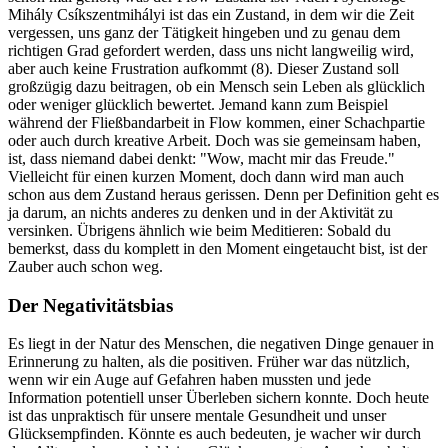
Mihály Csíkszentmihályi ist das ein Zustand, in dem wir die Zeit
vergessen, uns ganz der Tätigkeit hingeben und zu genau dem
richtigen Grad gefordert werden, dass uns nicht langweilig wird,
aber auch keine Frustration aufkommt (8). Dieser Zustand soll
großzügig dazu beitragen, ob ein Mensch sein Leben als glücklich
oder weniger glücklich bewertet. Jemand kann zum Beispiel
während der Fließbandarbeit in Flow kommen, einer Schachpartie
oder auch durch kreative Arbeit. Doch was sie gemeinsam haben,
ist, dass niemand dabei denkt: "Wow, macht mir das Freude."
Vielleicht für einen kurzen Moment, doch dann wird man auch
schon aus dem Zustand heraus gerissen. Denn per Definition geht es
ja darum, an nichts anderes zu denken und in der Aktivität zu
versinken. Übrigens ähnlich wie beim Meditieren: Sobald du
bemerkst, dass du komplett in den Moment eingetaucht bist, ist der
Zauber auch schon weg.
Der Negativitätsbias
Es liegt in der Natur des Menschen, die negativen Dinge genauer in
Erinnerung zu halten, als die positiven. Früher war das nützlich,
wenn wir ein Auge auf Gefahren haben mussten und jede
Information potentiell unser Überleben sichern konnte. Doch heute
ist das unpraktisch für unsere mentale Gesundheit und unser
Glücksempfinden. Könnte es auch bedeuten, je wacher wir durch