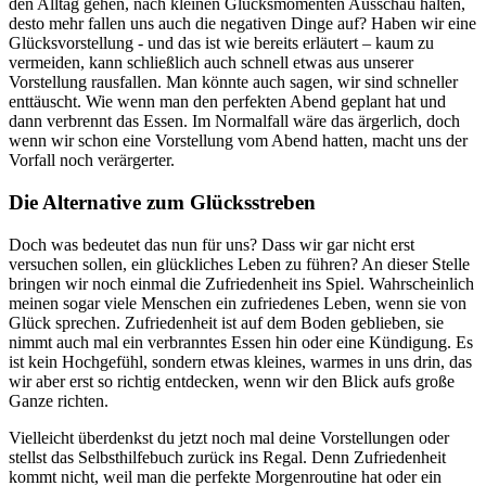
den Alltag gehen, nach kleinen Glücksmomenten Ausschau halten,
desto mehr fallen uns auch die negativen Dinge auf? Haben wir eine
Glücksvorstellung - und das ist wie bereits erläutert – kaum zu
vermeiden, kann schließlich auch schnell etwas aus unserer
Vorstellung rausfallen. Man könnte auch sagen, wir sind schneller
enttäuscht. Wie wenn man den perfekten Abend geplant hat und
dann verbrennt das Essen. Im Normalfall wäre das ärgerlich, doch
wenn wir schon eine Vorstellung vom Abend hatten, macht uns der
Vorfall noch verärgerter.
Die Alternative zum Glücksstreben
Doch was bedeutet das nun für uns? Dass wir gar nicht erst
versuchen sollen, ein glückliches Leben zu führen? An dieser Stelle
bringen wir noch einmal die Zufriedenheit ins Spiel. Wahrscheinlich
meinen sogar viele Menschen ein zufriedenes Leben, wenn sie von
Glück sprechen. Zufriedenheit ist auf dem Boden geblieben, sie
nimmt auch mal ein verbranntes Essen hin oder eine Kündigung. Es
ist kein Hochgefühl, sondern etwas kleines, warmes in uns drin, das
wir aber erst so richtig entdecken, wenn wir den Blick aufs große
Ganze richten.
Vielleicht überdenkst du jetzt noch mal deine Vorstellungen oder
stellst das Selbsthilfebuch zurück ins Regal. Denn Zufriedenheit
kommt nicht, weil man die perfekte Morgenroutine hat oder ein