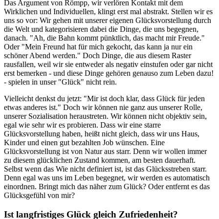
Das Argument von Römpp, wir verlören Kontakt mit dem
Wirklichen und Individuellen, klingt erst mal abstrakt. Stellen wir es
uns so vor: Wir gehen mit unserer eigenen Glücksvorstellung durch
die Welt und kategorisieren dabei die Dinge, die uns begegnen,
danach. "Ah, die Bahn kommt pünktlich, das macht mir Freude."
Oder "Mein Freund hat für mich gekocht, das kann ja nur ein
schöner Abend werden." Doch Dinge, die aus diesem Raster
rausfallen, weil wir sie entweder als negativ einstufen oder gar nicht
erst bemerken - und diese Dinge gehören genauso zum Leben dazu!
- spielen in unser "Glück" nicht rein.
Vielleicht denkst du jetzt: "Mir ist doch klar, dass Glück für jeden
etwas anderes ist." Doch wir können nie ganz aus unserer Rolle,
unserer Sozialisation heraustreten. Wir können nicht objektiv sein,
egal wie sehr wir es probieren. Dass wir eine starre
Glücksvorstellung haben, heißt nicht gleich, dass wir uns Haus,
Kinder und einen gut bezahlten Job wünschen. Eine
Glücksvorstellung ist von Natur aus starr. Denn wir wollen immer
zu diesem glücklichen Zustand kommen, am besten dauerhaft.
Selbst wenn das Wie nicht definiert ist, ist das Glücksstreben starr.
Denn egal was uns im Leben begegnet, wir werden es automatisch
einordnen. Bringt mich das näher zum Glück? Oder entfernt es das
Glücksgefühl von mir?
Ist langfristiges Glück gleich Zufriedenheit?