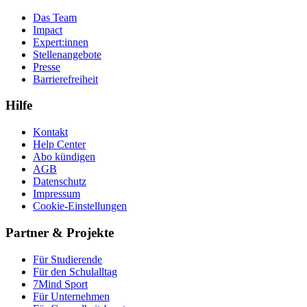
Das Team
Impact
Expert:innen
Stellenangebote
Presse
Barrierefreiheit
Hilfe
Kontakt
Help Center
Abo kündigen
AGB
Datenschutz
Impressum
Cookie-Einstellungen
Partner & Projekte
Für Stu­die­rende
Für den Schulalltag
7Mind Sport
Für Unter­neh­men