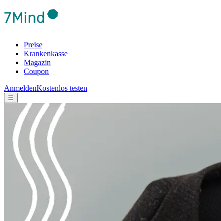
Preise
Krankenkasse
Magazin
Coupon
Anmelden
Kostenlos testen
☰