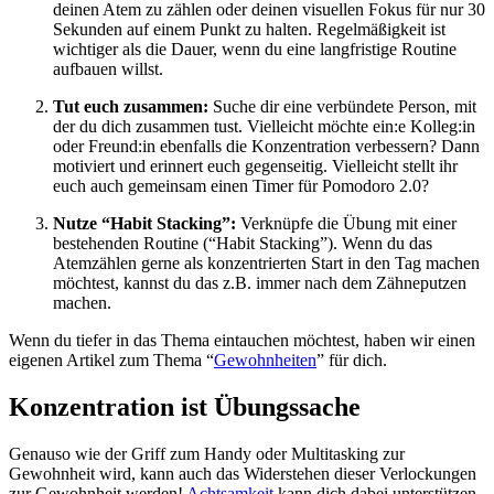
deinen Atem zu zählen oder deinen visuellen Fokus für nur 30
Sekunden auf einem Punkt zu halten. Regelmäßigkeit ist
wichtiger als die Dauer, wenn du eine langfristige Routine
aufbauen willst.
Tut euch zusammen:
Suche dir eine verbündete Person, mit
der du dich zusammen tust. Vielleicht möchte ein:e Kolleg:in
oder Freund:in ebenfalls die Konzentration verbessern? Dann
motiviert und erinnert euch gegenseitig. Vielleicht stellt ihr
euch auch gemeinsam einen Timer für Pomodoro 2.0?
Nutze “Habit Stacking”:
Verknüpfe die Übung mit einer
bestehenden Routine (“Habit Stacking”). Wenn du das
Atemzählen gerne als konzentrierten Start in den Tag machen
möchtest, kannst du das z.B. immer nach dem Zähneputzen
machen.
Wenn du tiefer in das Thema eintauchen möchtest, haben wir einen
eigenen Artikel zum Thema “
Gewohnheiten
” für dich.
Konzentration ist Übungssache
Genauso wie der Griff zum Handy oder Multitasking zur
Gewohnheit wird, kann auch das Widerstehen dieser Verlockungen
zur Gewohnheit werden!
Achtsamkeit
kann dich dabei unterstützen.