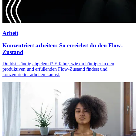
Arbeit
Konzentriert arbeiten: So erreichst du den Flow-
Zustand
Du bist ständig abgelenkt? Erfahre, wie du häufiger in den
produktiven und erfüllenden Flow-Zustand findest und
konzentrierter arbeiten kannst.