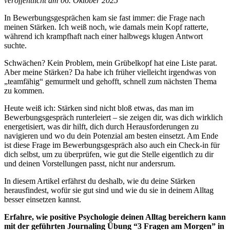
veröffentlicht am 06. Oktober 2025
In Bewerbungsgesprächen kam sie fast immer: die Frage nach
meinen Stärken. Ich weiß noch, wie damals mein Kopf ratterte,
während ich krampfhaft nach einer halbwegs klugen Antwort
suchte.
Schwächen? Kein Problem, mein Grübelkopf hat eine Liste parat.
Aber meine Stärken? Da habe ich früher vielleicht irgendwas von
„teamfähig“ gemurmelt und gehofft, schnell zum nächsten Thema
zu kommen.
Heute weiß ich: Stärken sind nicht bloß etwas, das man im
Bewerbungsgespräch runterleiert – sie zeigen dir, was dich wirklich
energetisiert, was dir hilft, dich durch Herausforderungen zu
navigieren und wo du dein Potenzial am besten einsetzt. Am Ende
ist diese Frage im Bewerbungsgespräch also auch ein Check-in für
dich selbst, um zu überprüfen, wie gut die Stelle eigentlich zu dir
und deinen Vorstellungen passt, nicht nur andersrum.
In diesem Artikel erfährst du deshalb, wie du deine Stärken
herausfindest, wofür sie gut sind und wie du sie in deinem Alltag
besser einsetzen kannst.
Erfahre, wie positive Psychologie deinen Alltag bereichern kann
mit der geführten Journaling Übung “3 Fragen am Morgen” in