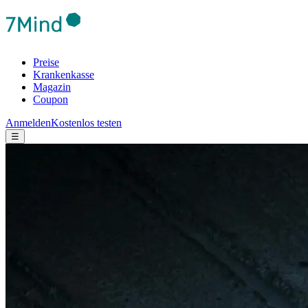
Preise
Krankenkasse
Magazin
Coupon
Anmelden
Kostenlos testen
☰