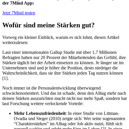
der 7Mind App:
Jetzt 7Mind testen
Wofür sind meine Stärken gut?
Vorweg ein kleiner Einblick, warum es sich lohnt, diesen Artikel
weiterzulesen:
Laut einer internationalen Gallup Studie mit über 1,7 Millionen
Befragten haben nur 20 Prozent der Mitarbeitenden das Gefühl, ihre
Stärken täglich bei der Arbeit einsetzen zu können. Je länger sie im
Unternehmen sind und je höher die Position, desto niedriger die
Wahrscheinlichkeit, dass sie ihre Stärken jeden Tag nutzen können
[1].
Noch immer ist die Personalentwicklung überwiegend
schwächenorientiert. Und das ist schade, denn den Alltag mehr nach
deinen Stärken auszurichten macht nicht nur mehr Spaß, sondern hat
laut Forschung weitere verlockende Vorteile:
Mehr
Lebenszufriedenheit
: In einer Studie von Littman-
Ovadia und Steger (2010) zeigte sich: Wer seine sogenannten
“Charakterstärken” im Alltag oder Job aktiv nutzt, fühlt sich
generell wohler und erlebt mehr Sinn im Leben [2]. In einer