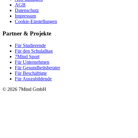
AGB
Datenschutz
Impressum
Cookie-Einstellungen
Partner & Projekte
Für Stu­die­rende
Für den Schulalltag
7Mind Sport
Für Unter­neh­men
Für Gesund­heits­be­ra­ter
Für Beschäftigte
Für Auszubildende
© 2026 7Mind GmbH