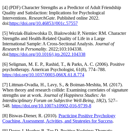
[4] (PDF) Character Strengths as a Predictor of Adult Friendship
Quality and Satisfaction: Implications for Psychological
Interventions.
ResearchGate
. Published online 2022.
doi:
https://doi.org/10.46853//001c.57557
[5] Weziak-Bialowolska D, Bialowolski P, Niemiec RM. Character
Strengths and Health-Related Quality of Life in a Large
International Sample: A Cross-Sectional Analysis.
Journal of
Research in Personality
. 2022;103:104338.
doi:
https://doi.org/10.1016/j.jrp.2022.104338
[6] Seligman, M. E. P., Rashid, T., & Parks, A. C. (2006). Positive
psychotherapy. American Psychologist, 61(8), 774–788.
https://doi.org/10.1037/0003-066X.61.8.774
[7] Littman-Ovadia, H., Lavy, S., & Boiman-Meshita, M. (2017).
When theory and research collide: Examining correlates of signature
strengths use at work.
Journal of Happiness Studies: An
Interdisciplinary Forum on Subjective Well-Being, 18
(2), 527–
548.
https://doi.org/10.1007/s10902-016-9739-8
[8] Biswas-Diener, R. (2010).
Practicing Positive Psychology
Coaching. Assessment, Acivities, and Strategies for Success
.
[9] Deges J, Hughes R, Tee D. Positive Nudging: Thematic