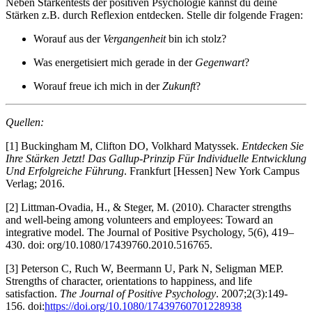
Neben Stärkentests der positiven Psychologie kannst du deine
Stärken z.B. durch Reflexion entdecken. Stelle dir folgende Fragen:
Worauf aus der
Vergangenheit
bin ich stolz?
Was energetisiert mich gerade in der
Gegenwart
?
Worauf freue ich mich in der
Zukunft
?
Quellen:
[1] Buckingham M, Clifton DO, Volkhard Matyssek.
Entdecken Sie
Ihre Stärken Jetzt! Das Gallup-Prinzip Für Individuelle Entwicklung
Und Erfolgreiche Führung
. Frankfurt [Hessen] New York Campus
Verlag; 2016.
[2] Littman-Ovadia, H., & Steger, M. (2010). Character strengths
and well-being among volunteers and employees: Toward an
integrative model. The Journal of Positive Psychology, 5(6), 419–
430. doi: org/10.1080/17439760.2010.516765.
[3] Peterson C, Ruch W, Beermann U, Park N, Seligman MEP.
Strengths of character, orientations to happiness, and life
satisfaction.
The Journal of Positive Psychology
. 2007;2(3):149-
156. doi:
https://doi.org/10.1080/17439760701228938