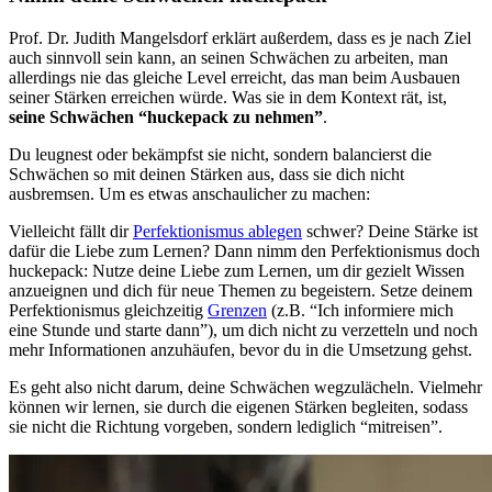
Prof. Dr. Judith Mangelsdorf erklärt außerdem, dass es je nach Ziel
auch sinnvoll sein kann, an seinen Schwächen zu arbeiten, man
allerdings nie das gleiche Level erreicht, das man beim Ausbauen
seiner Stärken erreichen würde. Was sie in dem Kontext rät, ist,
seine Schwächen “huckepack zu nehmen”
.
Du leugnest oder bekämpfst sie nicht, sondern balancierst die
Schwächen so mit deinen Stärken aus, dass sie dich nicht
ausbremsen. Um es etwas anschaulicher zu machen:
Vielleicht fällt dir
Perfektionismus ablegen
schwer? Deine Stärke ist
dafür die Liebe zum Lernen? Dann nimm den Perfektionismus doch
huckepack: Nutze deine Liebe zum Lernen, um dir gezielt Wissen
anzueignen und dich für neue Themen zu begeistern. Setze deinem
Perfektionismus gleichzeitig
Grenzen
(z.B. “Ich informiere mich
eine Stunde und starte dann”), um dich nicht zu verzetteln und noch
mehr Informationen anzuhäufen, bevor du in die Umsetzung gehst.
Es geht also nicht darum, deine Schwächen wegzulächeln. Vielmehr
können wir lernen, sie durch die eigenen Stärken begleiten, sodass
sie nicht die Richtung vorgeben, sondern lediglich “mitreisen”.