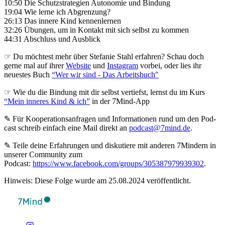
10:50 Die Schutzstrategien Autonomie und Bindung
19:04 Wie lerne ich Abgrenzung?
26:13 Das innere Kind kennenlernen
32:26 Übungen, um in Kontakt mit sich selbst zu kommen
44:31 Abschluss und Ausblick
☞ Du möchtest mehr über Stefanie Stahl erfahren? Schau doch
gerne mal auf ihrer
Website
und
Instagram
vorbei, oder lies ihr
neuestes Buch
“Wer wir sind - Das Arbeitsbuch"
☞ Wie du die Bindung mit dir selbst vertiefst, lernst du im Kurs
“Mein inneres Kind & ich”
in der 7Mind-App
✎ Für Koope­ra­ti­ons­an­fra­gen und Infor­ma­tio­nen rund um den Pod­
cast schreib ein­fach eine Mail direkt an
podcast@7mind.de
.
✎ Teile deine Erfahrungen und diskutiere mit anderen 7Mindern in
unserer Community zum
Podcast:
https://www.facebook.com/groups/305387979939302
.
Hinweis: Diese Folge wurde am 25.08.2024 veröffentlicht.