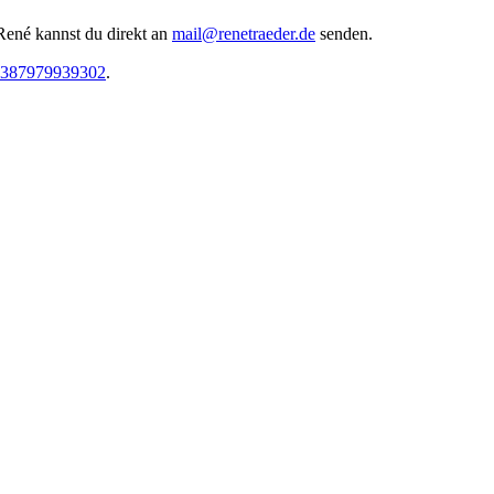
René kannst du direkt an
mail@renetraeder.de
senden.
05387979939302
.