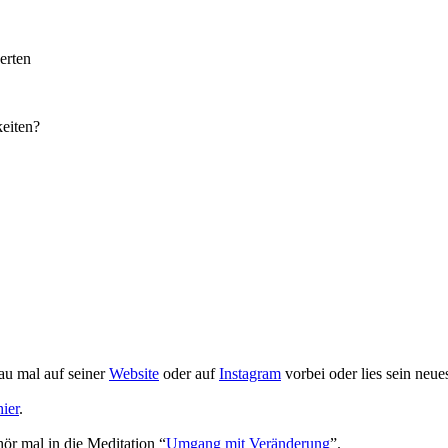
erten
eiten?
au mal auf seiner
Website
oder auf
Instagram
vorbei oder lies sein neu
hier
.
r mal in die Meditation “
Umgang mit Veränderung
”.