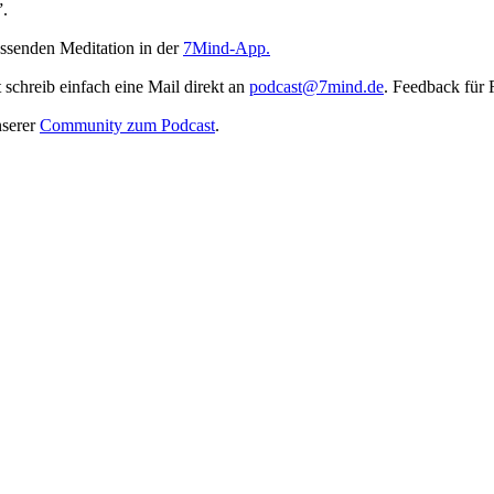
”.
ssenden Meditation in der
7Mind-App.
t schreib ein­fach eine Mail direkt an
podcast@7mind.de
. Feedback für 
nserer
Community zum Podcast
.