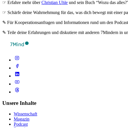
☞ Erfahre mehr über
Christian Uhle
und sein Buch “Wozu das alles?
☞ Schärfe deine Wahrnehmung für das, was dich bewegt mit einer pa
✎ Für Koope­ra­ti­ons­an­fra­gen und Infor­ma­tio­nen rund um den Pod­cas
✎ Teile deine Erfahrungen und diskutiere mit anderen 7Mindern in u
Unsere Inhalte
Wissenschaft
Magazin
Podcast