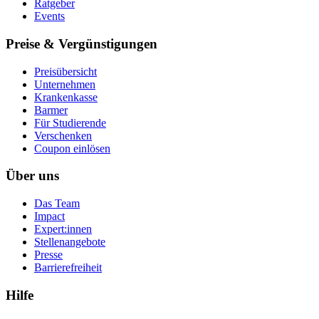
Ratgeber
Events
Preise & Vergünstigungen
Preisübersicht
Unternehmen
Krankenkasse
Barmer
Für Studierende
Ver­schen­ken
Coupon einlösen
Über uns
Das Team
Impact
Expert:innen
Stellenangebote
Presse
Barrierefreiheit
Hilfe