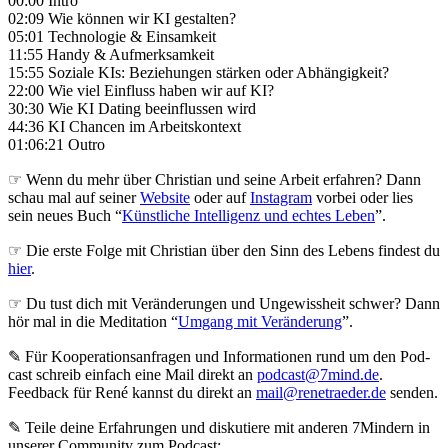
00:00 Intro
02:09 Wie können wir KI gestalten?
05:01 Technologie & Einsamkeit
11:55 Handy & Aufmerksamkeit
15:55 Soziale KIs: Beziehungen stärken oder Abhängigkeit?
22:00 Wie viel Einfluss haben wir auf KI?
30:30 Wie KI Dating beeinflussen wird
44:36 KI Chancen im Arbeitskontext
01:06:21 Outro
☞ Wenn du mehr über Christian und seine Arbeit erfahren? Dann
schau mal auf seiner
Website
oder auf
Instagram
vorbei oder lies
sein neues Buch “
Künstliche Intelligenz und echtes Leben
”.
☞ Die erste Folge mit Christian über den Sinn des Lebens findest du
hier
.
☞ Du tust dich mit Veränderungen und Ungewissheit schwer? Dann
hör mal in die Meditation “
Umgang mit Veränderung
”.
✎ Für Koope­ra­ti­ons­an­fra­gen und Infor­ma­tio­nen rund um den Pod­
cast schreib ein­fach eine Mail direkt an
podcast@7mind.de
.
Feedback für René kannst du direkt an
mail@renetraeder.de
senden.
✎ Teile deine Erfahrungen und diskutiere mit anderen 7Mindern in
unserer Community zum Podcast: