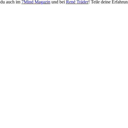
 du auch im
7Mind Magazin
und bei
René Träder
! Teile deine Erfahru