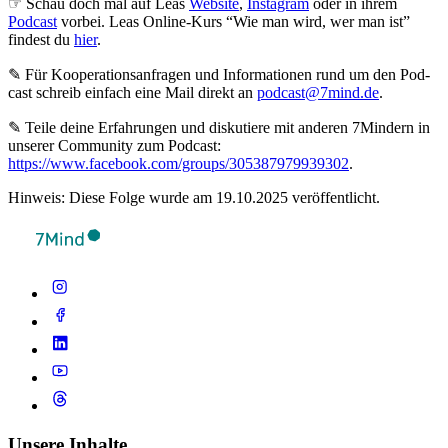
☞ Schau doch mal auf Leas
Website
,
Instagram
oder in ihrem
Podcast
vorbei. Leas Online-Kurs “Wie man wird, wer man ist”
findest du
hier
.
✎ Für Koope­ra­ti­ons­an­fra­gen und Infor­ma­tio­nen rund um den Pod­
cast schreib ein­fach eine Mail direkt an
podcast@7mind.de
.
✎ Teile deine Erfahrungen und diskutiere mit anderen 7Mindern in
unserer Community zum Podcast:
https://www.facebook.com/groups/305387979939302
.
Hinweis: Diese Folge wurde am 19.10.2025 veröffentlicht.
Unsere Inhalte