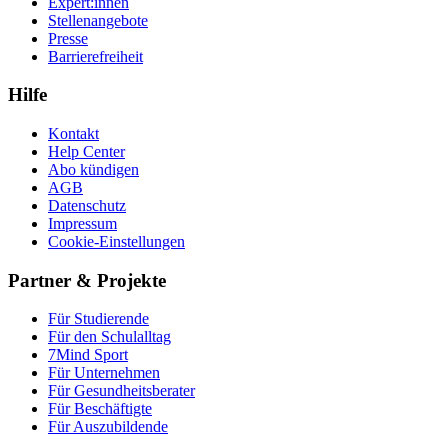
Expert:innen
Stellenangebote
Presse
Barrierefreiheit
Hilfe
Kontakt
Help Center
Abo kündigen
AGB
Datenschutz
Impressum
Cookie-Einstellungen
Partner & Projekte
Für Stu­die­rende
Für den Schulalltag
7Mind Sport
Für Unter­neh­men
Für Gesund­heits­be­ra­ter
Für Beschäftigte
Für Auszubildende