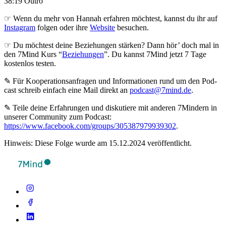
38:19 Outro
☞ Wenn du mehr von Hannah erfahren möchtest, kannst du ihr auf
Instagram
folgen oder ihre
Website
besuchen.
☞ Du möchtest deine Beziehungen stärken? Dann hör’ doch mal in
den 7Mind Kurs “
Beziehungen
”. Du kannst 7Mind jetzt 7 Tage
kostenlos testen.
✎ Für Koope­ra­ti­ons­an­fra­gen und Infor­ma­tio­nen rund um den Pod­
cast schreib ein­fach eine Mail direkt an
podcast@7mind.de
.
✎ Teile deine Erfahrungen und diskutiere mit anderen 7Mindern in
unserer Community zum Podcast:
https://www.facebook.com/groups/305387979939302
.
Hinweis: Diese Folge wurde am 15.12.2024 veröffentlicht.