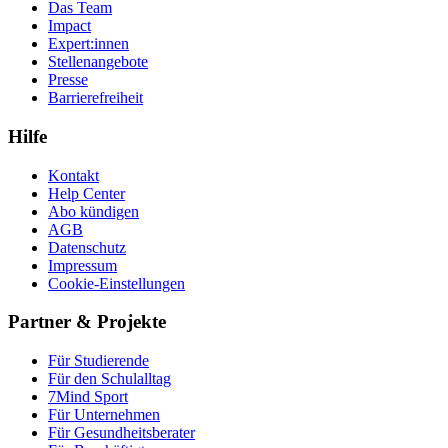
Das Team
Impact
Expert:innen
Stellenangebote
Presse
Barrierefreiheit
Hilfe
Kontakt
Help Center
Abo kündigen
AGB
Datenschutz
Impressum
Cookie-Einstellungen
Partner & Projekte
Für Stu­die­rende
Für den Schulalltag
7Mind Sport
Für Unter­neh­men
Für Gesund­heits­be­ra­ter