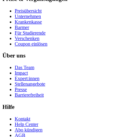
Preisübersicht
Unternehmen
Krankenkasse
Barmer
Für Studierende
Ver­schen­ken
Coupon einlösen
Über uns
Das Team
Impact
Expert:innen
Stellenangebote
Presse
Barrierefreiheit
Hilfe
Kontakt
Help Center
Abo kündigen
AGB