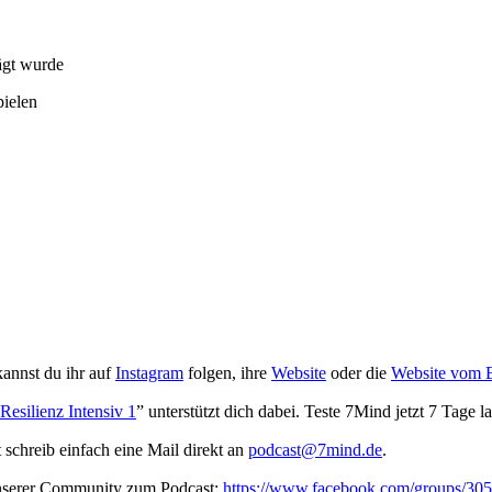
ägt wurde
pielen
annst du ihr auf
Instagram
folgen, ihre
Website
oder die
Website vom B
Resilienz Intensiv 1
” unterstützt dich dabei. Teste 7Mind jetzt 7 Tage l
t schreib ein­fach eine Mail direkt an
podcast@7mind.de
.
unserer Community zum Podcast:
https://www.facebook.com/groups/3