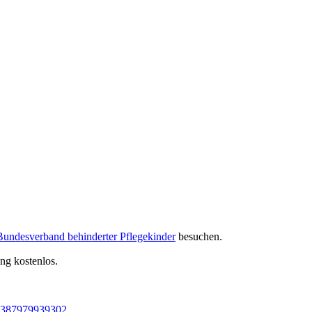
undesverband behinderter Pflegekinder
besuchen.
ang kostenlos.
05387979939302
.