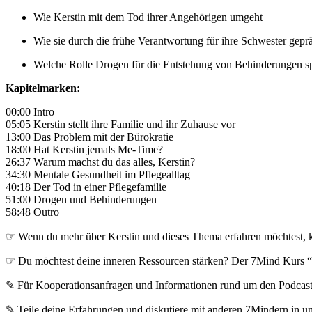
Wie Kerstin mit dem Tod ihrer Angehörigen umgeht
Wie sie durch die frühe Verantwortung für ihre Schwester gepr
Welche Rolle Drogen für die Entstehung von Behinderungen s
Kapitelmarken:
00:00 Intro
05:05 Kerstin stellt ihre Familie und ihr Zuhause vor
13:00 Das Problem mit der Bürokratie
18:00 Hat Kerstin jemals Me-Time?
26:37 Warum machst du das alles, Kerstin?
34:30 Mentale Gesundheit im Pflegealltag
40:18 Der Tod in einer Pflegefamilie
51:00 Drogen und Behinderungen
58:48 Outro
☞ Wenn du mehr über Kerstin und dieses Thema erfahren möchtest, k
☞ Du möchtest deine inneren Ressourcen stärken? Der 7Mind Kurs “
✎ Für Koope­ra­ti­ons­an­fra­gen und Infor­ma­tio­nen rund um den Pod­cas
✎ Teile deine Erfahrungen und diskutiere mit anderen 7Mindern in 