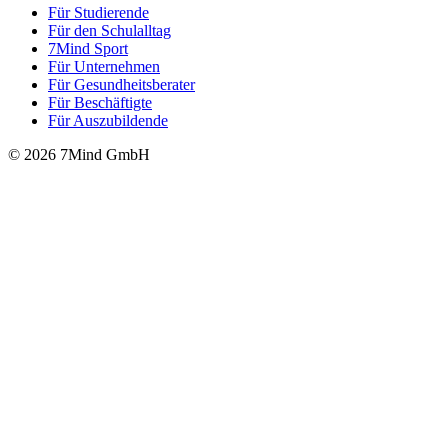
Für Stu­die­rende
Für den Schulalltag
7Mind Sport
Für Unter­neh­men
Für Gesund­heits­be­ra­ter
Für Beschäftigte
Für Auszubildende
© 2026 7Mind GmbH