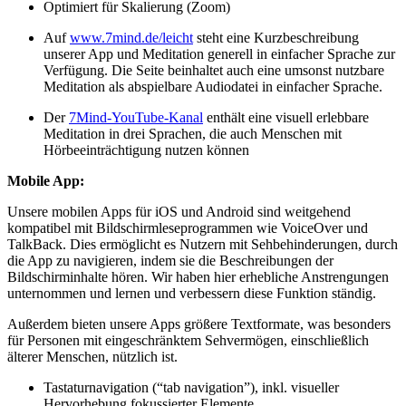
Optimiert für Skalierung (Zoom)
Auf
www.7mind.de/leicht
steht eine Kurzbeschreibung
unserer App und Meditation generell in einfacher Sprache zur
Verfügung. Die Seite beinhaltet auch eine umsonst nutzbare
Meditation als abspielbare Audiodatei in einfacher Sprache.
Der
7Mind-YouTube-Kanal
enthält eine visuell erlebbare
Meditation in drei Sprachen, die auch Menschen mit
Hörbeeinträchtigung nutzen können
Mobile App:
Unsere mobilen Apps für iOS und Android sind weitgehend
kompatibel mit Bildschirmleseprogrammen wie VoiceOver und
TalkBack. Dies ermöglicht es Nutzern mit Sehbehinderungen, durch
die App zu navigieren, indem sie die Beschreibungen der
Bildschirminhalte hören. Wir haben hier erhebliche Anstrengungen
unternommen und lernen und verbessern diese Funktion ständig.
Außerdem bieten unsere Apps größere Textformate, was besonders
für Personen mit eingeschränktem Sehvermögen, einschließlich
älterer Menschen, nützlich ist.
Tastaturnavigation (“tab navigation”), inkl. visueller
Hervorhebung fokussierter Elemente