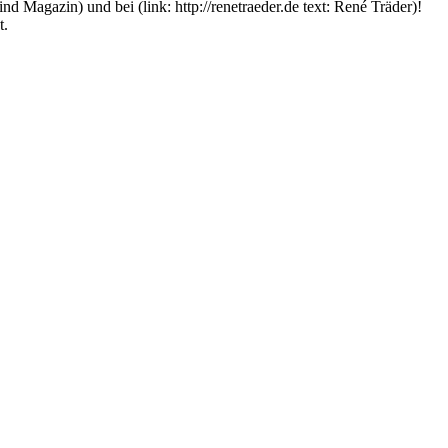
agazin) und bei (link: http://renetraeder.de text: René Träder)!
t.