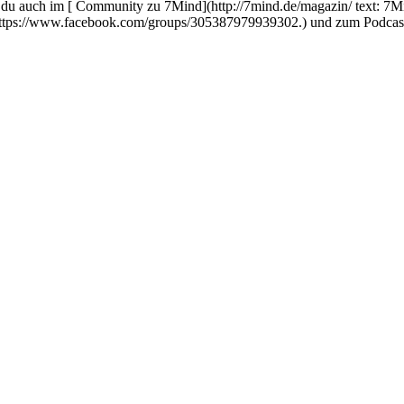
auch im [ Community zu 7Mind](http://7mind.de/magazin/ text: 7Mind M
k: https://www.facebook.com/groups/305387979939302.) und zum Podcas