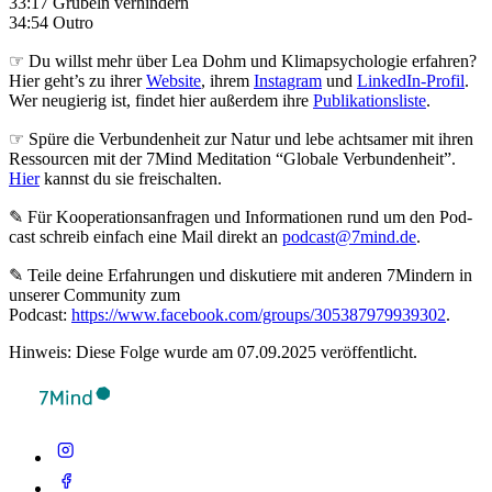
33:17 Grübeln verhindern
34:54 Outro
☞ Du willst mehr über Lea Dohm und Klimapsychologie erfahren?
Hier geht’s zu ihrer
Website
, ihrem
Instagram
und
LinkedIn-Profil
.
Wer neugierig ist, findet hier außerdem ihre
Publikationsliste
.
☞ Spüre die Verbundenheit zur Natur und lebe achtsamer mit ihren
Ressourcen mit der 7Mind Meditation “Globale Verbundenheit”.
Hier
kannst du sie freischalten.
✎ Für Koope­ra­ti­ons­an­fra­gen und Infor­ma­tio­nen rund um den Pod­
cast schreib ein­fach eine Mail direkt an
podcast@7mind.de
.
✎ Teile deine Erfahrungen und diskutiere mit anderen 7Mindern in
unserer Community zum
Podcast:
https://www.facebook.com/groups/305387979939302
.
Hinweis: Diese Folge wurde am 07.09.2025 veröffentlicht.