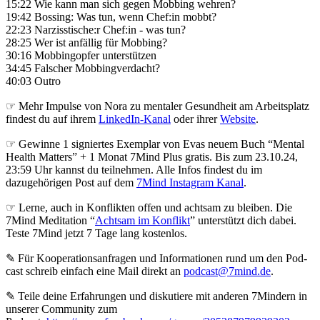
15:22 Wie kann man sich gegen Mobbing wehren?
19:42 Bossing: Was tun, wenn Chef:in mobbt?
22:23 Narzisstische:r Chef:in - was tun?
28:25 Wer ist anfällig für Mobbing?
30:16 Mobbingopfer unterstützen
34:45 Falscher Mobbingverdacht?
40:03 Outro
☞ Mehr Impulse von Nora zu mentaler Gesundheit am Arbeitsplatz
findest du auf ihrem
LinkedIn-Kanal
oder ihrer
Website
.
☞ Gewinne 1 signiertes Exemplar von Evas neuem Buch “Mental
Health Matters” + 1 Monat 7Mind Plus gratis. Bis zum 23.10.24,
23:59 Uhr kannst du teilnehmen. Alle Infos findest du im
dazugehörigen Post auf dem
7Mind Instagram Kanal
.
☞ Lerne, auch in Konflikten offen und achtsam zu bleiben. Die
7Mind Meditation “
Achtsam im Konflikt
” unterstützt dich dabei.
Teste 7Mind jetzt 7 Tage lang kostenlos.
✎ Für Koope­ra­ti­ons­an­fra­gen und Infor­ma­tio­nen rund um den Pod­
cast schreib ein­fach eine Mail direkt an
podcast@7mind.de
.
✎ Teile deine Erfahrungen und diskutiere mit anderen 7Mindern in
unserer Community zum