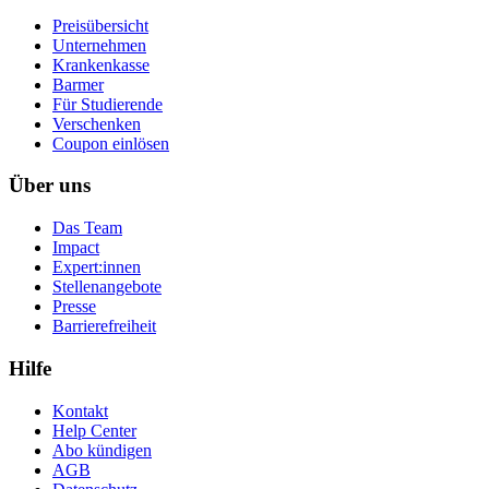
Preisübersicht
Unternehmen
Krankenkasse
Barmer
Für Studierende
Ver­schen­ken
Coupon einlösen
Über uns
Das Team
Impact
Expert:innen
Stellenangebote
Presse
Barrierefreiheit
Hilfe
Kontakt
Help Center
Abo kündigen
AGB