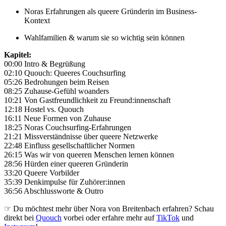
Noras Erfahrungen als queere Gründerin im Business-
Kontext
Wahlfamilien & warum sie so wichtig sein können
Kapitel:
00:00 Intro & Begrüßung
02:10 Quouch: Queeres Couchsurfing
05:26 Bedrohungen beim Reisen
08:25 Zuhause-Gefühl woanders
10:21 Von Gastfreundlichkeit zu Freund:innenschaft
12:18 Hostel vs. Quouch
16:11 Neue Formen von Zuhause
18:25 Noras Couchsurfing-Erfahrungen
21:21 Missverständnisse über queere Netzwerke
22:48 Einfluss gesellschaftlicher Normen
26:15 Was wir von queeren Menschen lernen können
28:56 Hürden einer queeren Gründerin
33:20 Queere Vorbilder
35:39 Denkimpulse für Zuhörer:innen
36:56 Abschlussworte & Outro
☞ Du möchtest mehr über Nora von Breitenbach erfahren? Schau
direkt bei
Quouch
vorbei oder erfahre mehr auf
TikTok
und