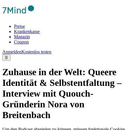
Preise
Krankenkasse
Magazin
Coupon
Anmelden
Kostenlos testen
☰
Zuhause in der Welt: Queere
Identität & Selbstentfaltung –
Interview mit Quouch-
Gründerin Nora von
Breitenbach
Um den Podcast abspielen zu können, müssen funktionale Cookies