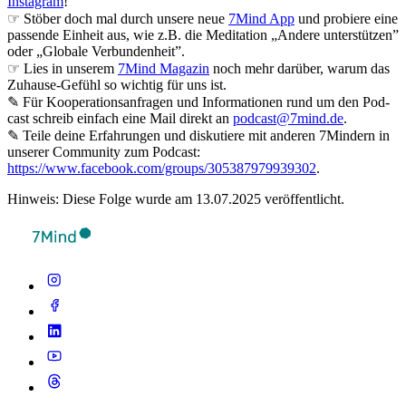
Instagram
!
☞ Stöber doch mal durch unsere neue
7Mind App
und probiere eine
passende Einheit aus, wie z.B. die Meditation „Andere unterstützen”
oder „Globale Verbundenheit”.
☞ Lies in unserem
7Mind Magazin
noch mehr darüber, warum das
Zuhause-Gefühl so wichtig für uns ist.
✎ Für Koope­ra­ti­ons­an­fra­gen und Infor­ma­tio­nen rund um den Pod­
cast schreib ein­fach eine Mail direkt an
podcast@7mind.de
.
✎ Teile deine Erfahrungen und diskutiere mit anderen 7Mindern in
unserer Community zum Podcast:
https://www.facebook.com/groups/305387979939302
.
Hinweis: Diese Folge wurde am 13.07.2025 veröffentlicht.