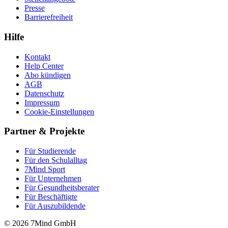
Presse
Barrierefreiheit
Hilfe
Kontakt
Help Center
Abo kündigen
AGB
Datenschutz
Impressum
Cookie-Einstellungen
Partner & Projekte
Für Stu­die­rende
Für den Schulalltag
7Mind Sport
Für Unter­neh­men
Für Gesund­heits­be­ra­ter
Für Beschäftigte
Für Auszubildende
© 2026 7Mind GmbH