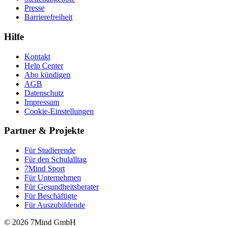
Presse
Barrierefreiheit
Hilfe
Kontakt
Help Center
Abo kündigen
AGB
Datenschutz
Impressum
Cookie-Einstellungen
Partner & Projekte
Für Stu­die­rende
Für den Schulalltag
7Mind Sport
Für Unter­neh­men
Für Gesund­heits­be­ra­ter
Für Beschäftigte
Für Auszubildende
© 2026 7Mind GmbH