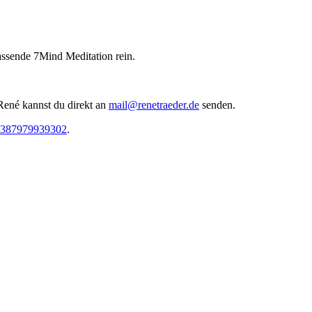
assende 7Mind Meditation rein.
René kannst du direkt an
mail@renetraeder.de
senden.
05387979939302
.